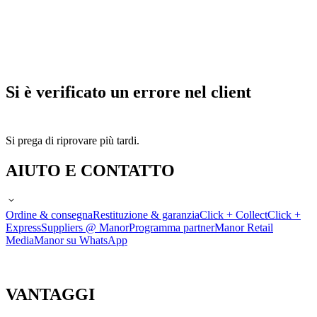
Si è verificato un errore nel client
Si prega di riprovare più tardi.
AIUTO E CONTATTO
Ordine & consegna
Restituzione & garanzia
Click + Collect
Click +
Express
Suppliers @ Manor
Programma partner
Manor Retail
Media
Manor su WhatsApp
VANTAGGI