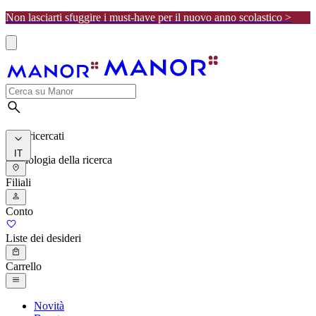
Non lasciarti sfuggire i must-have per il nuovo anno scolastico >
I più ricercati
IT
Cronologia della ricerca
Filiali
Conto
Liste dei desideri
Carrello
Novità