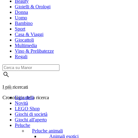
Beauty
Gioielli & Orologi
Donna
Uomo
Bambino
Sport
Casa & Viaggi
Giocattoli
Multimedia
Vino & Prelibatezze
Regali
I più ricercati
Cronologia della ricerca
Giocattoli
Novità
LEGO Shop
Giochi di società
Giochi all'aperto
Peluche
Peluche animali
Animali esotici