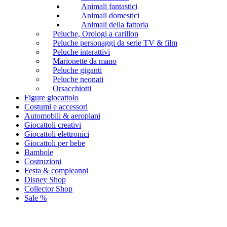
Animali fantastici
Animali domestici
Animali della fattoria
Peluche, Orologi a carillon
Peluche personaggi da serie TV & film
Peluche interattivi
Marionette da mano
Peluche giganti
Peluche neonati
Orsacchiotti
Figure giocattolo
Costumi e accessori
Automobili & aeroplani
Giocattoli creativi
Giocattoli elettronici
Giocattoli per bebe
Bambole
Costruzioni
Festa & compleanni
Disney Shop
Collector Shop
Sale %