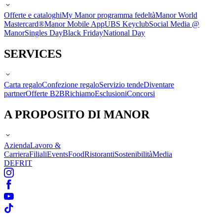
Offerte e cataloghi
My Manor programma fedeltà
Manor World
Mastercard®
Manor Mobile App
UBS Keyclub
Social Media @
Manor
Singles Day
Black Friday
National Day
SERVICES
Carta regalo
Confezione regalo
Servizio tende
Diventare
partner
Offerte B2B
Richiamo
Esclusioni
Concorsi
A PROPOSITO DI MANOR
Azienda
Lavoro &
Carriera
Filiali
Events
Food
Ristoranti
Sostenibilità
Media
DE
FR
IT