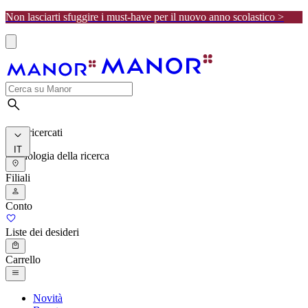
Non lasciarti sfuggire i must-have per il nuovo anno scolastico >
I più ricercati
IT
Cronologia della ricerca
Filiali
Conto
Liste dei desideri
Carrello
Novità