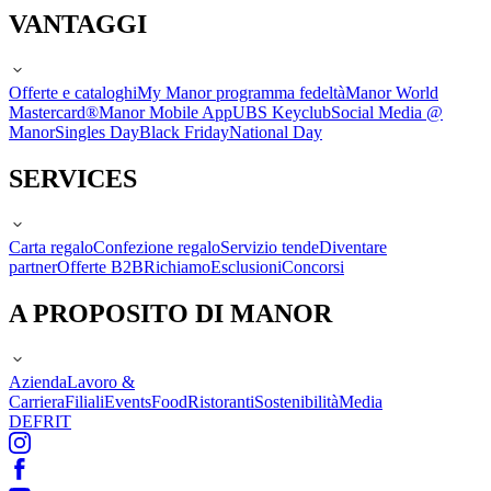
VANTAGGI
Offerte e cataloghi
My Manor programma fedeltà
Manor World
Mastercard®
Manor Mobile App
UBS Keyclub
Social Media @
Manor
Singles Day
Black Friday
National Day
SERVICES
Carta regalo
Confezione regalo
Servizio tende
Diventare
partner
Offerte B2B
Richiamo
Esclusioni
Concorsi
A PROPOSITO DI MANOR
Azienda
Lavoro &
Carriera
Filiali
Events
Food
Ristoranti
Sostenibilità
Media
DE
FR
IT