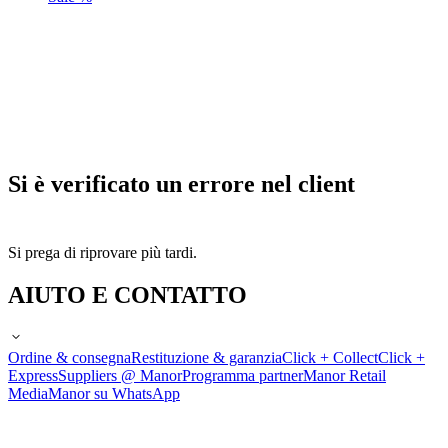
Si è verificato un errore nel client
Si prega di riprovare più tardi.
AIUTO E CONTATTO
Ordine & consegna
Restituzione & garanzia
Click + Collect
Click +
Express
Suppliers @ Manor
Programma partner
Manor Retail
Media
Manor su WhatsApp