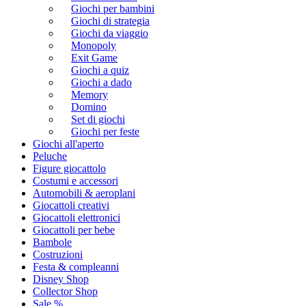
Giochi per bambini
Giochi di strategia
Giochi da viaggio
Monopoly
Exit Game
Giochi a quiz
Giochi a dado
Memory
Domino
Set di giochi
Giochi per feste
Giochi all'aperto
Peluche
Figure giocattolo
Costumi e accessori
Automobili & aeroplani
Giocattoli creativi
Giocattoli elettronici
Giocattoli per bebe
Bambole
Costruzioni
Festa & compleanni
Disney Shop
Collector Shop
Sale %