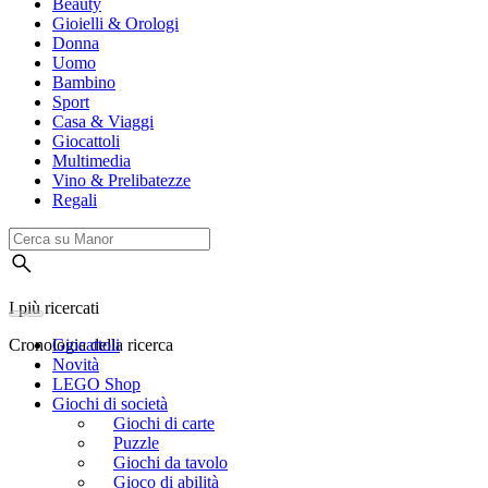
Beauty
Gioielli & Orologi
Donna
Uomo
Bambino
Sport
Casa & Viaggi
Giocattoli
Multimedia
Vino & Prelibatezze
Regali
I più ricercati
Cronologia della ricerca
Giocattoli
Novità
LEGO Shop
Giochi di società
Giochi di carte
Puzzle
Giochi da tavolo
Gioco di abilità