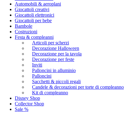
Automobili & aeroplani
Giocattoli creativi
Giocattoli elettronici
Giocattoli per bebe
Bambole
Costruzioni
Festa & compleanni
Articoli per scherzi
Decorazione Halloween
Decorazione per la tavola
Decorazione per feste
Inviti
Palloncini in alluminio
Palloncini
Sacchetti & piccoli regali
Candele & decorazioni per torte di compleanno
Kit di compleanno
Disney Shop
Collector Shop
Sale %