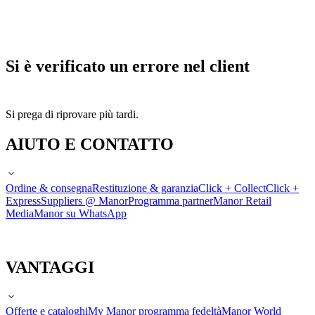
Si è verificato un errore nel client
Si prega di riprovare più tardi.
AIUTO E CONTATTO
Ordine & consegna
Restituzione & garanzia
Click + Collect
Click +
Express
Suppliers @ Manor
Programma partner
Manor Retail
Media
Manor su WhatsApp
VANTAGGI
Offerte e cataloghi
My Manor programma fedeltà
Manor World