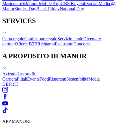
Mastercard®
Manor Mobile App
UBS Keyclub
Social Media @
Manor
Singles Day
Black Friday
National Day
SERVICES
Carta regalo
Confezione regalo
Servizio tende
Diventare
partner
Offerte B2B
Richiamo
Esclusioni
Concorsi
A PROPOSITO DI MANOR
Azienda
Lavoro &
Carriera
Filiali
Events
Food
Ristoranti
Sostenibilità
Media
DE
FR
IT
APP MANOR: