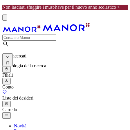
Non lasciarti sfuggire i must-have per il nuovo anno scolastico >
I più ricercati
IT
Cronologia della ricerca
Filiali
Conto
Liste dei desideri
Carrello
Novità