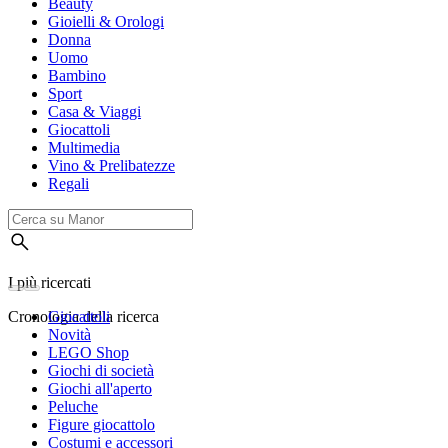
Beauty
Gioielli & Orologi
Donna
Uomo
Bambino
Sport
Casa & Viaggi
Giocattoli
Multimedia
Vino & Prelibatezze
Regali
I più ricercati
Cronologia della ricerca
Giocattoli
Novità
LEGO Shop
Giochi di società
Giochi all'aperto
Peluche
Figure giocattolo
Costumi e accessori