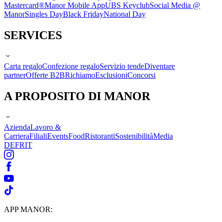
Mastercard®
Manor Mobile App
UBS Keyclub
Social Media @
Manor
Singles Day
Black Friday
National Day
SERVICES
Carta regalo
Confezione regalo
Servizio tende
Diventare
partner
Offerte B2B
Richiamo
Esclusioni
Concorsi
A PROPOSITO DI MANOR
Azienda
Lavoro &
Carriera
Filiali
Events
Food
Ristoranti
Sostenibilità
Media
DE
FR
IT
APP MANOR: