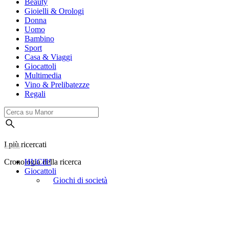
Beauty
Gioielli & Orologi
Donna
Uomo
Bambino
Sport
Casa & Viaggi
Giocattoli
Multimedia
Vino & Prelibatezze
Regali
I più ricercati
Cronologia della ricerca
HUCH!
Giocattoli
Giochi di società