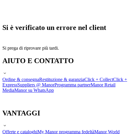
Si è verificato un errore nel client
Si prega di riprovare più tardi.
AIUTO E CONTATTO
Ordine & consegna
Restituzione & garanzia
Click + Collect
Click +
Express
Suppliers @ Manor
Programma partner
Manor Retail
Media
Manor su WhatsApp
VANTAGGI
Offerte e cataloghi
My Manor programma fedeltà
Manor World