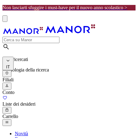
Non lasciarti sfuggire i must-have per il nuovo anno scolastico >
I più ricercati
IT
Cronologia della ricerca
Filiali
Conto
Liste dei desideri
Carrello
Novità