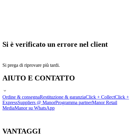
Si è verificato un errore nel client
Si prega di riprovare più tardi.
AIUTO E CONTATTO
Ordine & consegna
Restituzione & garanzia
Click + Collect
Click +
Express
Suppliers @ Manor
Programma partner
Manor Retail
Media
Manor su WhatsApp
VANTAGGI