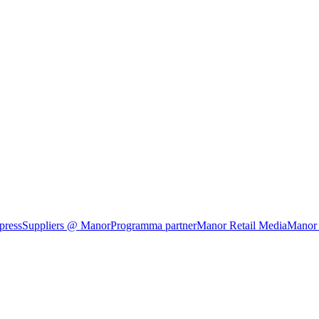
press
Suppliers @ Manor
Programma partner
Manor Retail Media
Manor