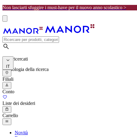
Non lasciarti sfuggire i must-have per il nuovo anno scolastico >
I più ricercati
IT
Cronologia della ricerca
Filiali
Conto
Liste dei desideri
Carrello
Novità