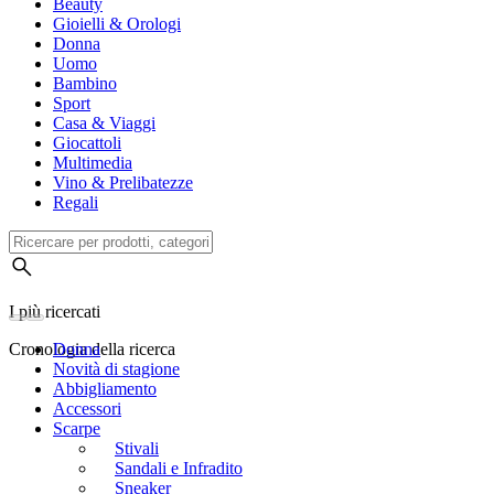
Beauty
Gioielli & Orologi
Donna
Uomo
Bambino
Sport
Casa & Viaggi
Giocattoli
Multimedia
Vino & Prelibatezze
Regali
I più ricercati
Cronologia della ricerca
Donna
Novità di stagione
Abbigliamento
Accessori
Scarpe
Stivali
Sandali e Infradito
Sneaker