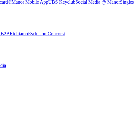
rcard®
Manor Mobile App
UBS Keyclub
Social Media @ Manor
Singles
e B2B
Richiamo
Esclusioni
Concorsi
dia