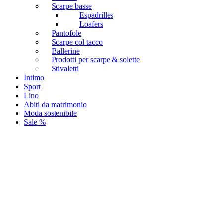
Scarpe basse
Espadrilles
Loafers
Pantofole
Scarpe col tacco
Ballerine
Prodotti per scarpe & solette
Stivaletti
Intimo
Sport
Lino
Abiti da matrimonio
Moda sostenibile
Sale %