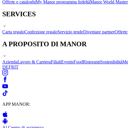
Offerte e cataloghi
My Manor programma fedeltà
Manor World Maste
SERVICES
Carta regalo
Confezione regalo
Servizio tende
Diventare partner
Offert
A PROPOSITO DI MANOR
Azienda
Lavoro & Carriera
Filiali
Events
Food
Ristoranti
Sostenibilità
Me
DE
FR
IT
APP MANOR:
Al Centro di assistenza