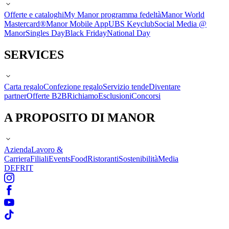
Offerte e cataloghi
My Manor programma fedeltà
Manor World
Mastercard®
Manor Mobile App
UBS Keyclub
Social Media @
Manor
Singles Day
Black Friday
National Day
SERVICES
Carta regalo
Confezione regalo
Servizio tende
Diventare
partner
Offerte B2B
Richiamo
Esclusioni
Concorsi
A PROPOSITO DI MANOR
Azienda
Lavoro &
Carriera
Filiali
Events
Food
Ristoranti
Sostenibilità
Media
DE
FR
IT