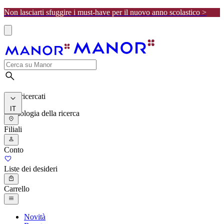
Non lasciarti sfuggire i must-have per il nuovo anno scolastico >
I più ricercati
IT
Cronologia della ricerca
Filiali
Conto
Liste dei desideri
Carrello
Novità