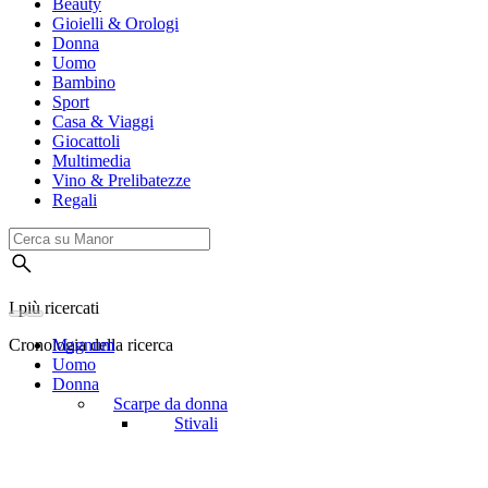
Beauty
Gioielli & Orologi
Donna
Uomo
Bambino
Sport
Casa & Viaggi
Giocattoli
Multimedia
Vino & Prelibatezze
Regali
I più ricercati
Cronologia della ricerca
Magnum
Uomo
Donna
Scarpe da donna
Stivali