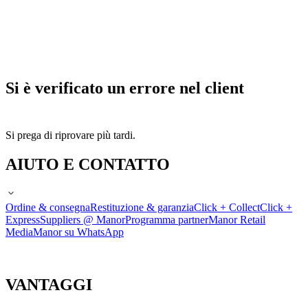
Si è verificato un errore nel client
Si prega di riprovare più tardi.
AIUTO E CONTATTO
Ordine & consegna
Restituzione & garanzia
Click + Collect
Click +
Express
Suppliers @ Manor
Programma partner
Manor Retail
Media
Manor su WhatsApp
VANTAGGI