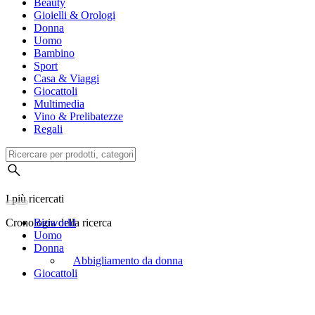
Beauty
Gioielli & Orologi
Donna
Uomo
Bambino
Sport
Casa & Viaggi
Giocattoli
Multimedia
Vino & Prelibatezze
Regali
I più ricercati
Cronologia della ricerca
Bioworld
Uomo
Donna
Abbigliamento da donna
Giocattoli