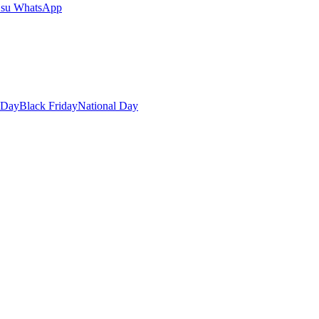
 su WhatsApp
 Day
Black Friday
National Day