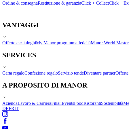
Ordine & consegna
Restituzione & garanzia
Click + Collect
Click + Ex
VANTAGGI
Offerte e cataloghi
My Manor programma fedeltà
Manor World Maste
SERVICES
Carta regalo
Confezione regalo
Servizio tende
Diventare partner
Offert
A PROPOSITO DI MANOR
Azienda
Lavoro & Carriera
Filiali
Events
Food
Ristoranti
Sostenibilità
Me
DE
FR
IT