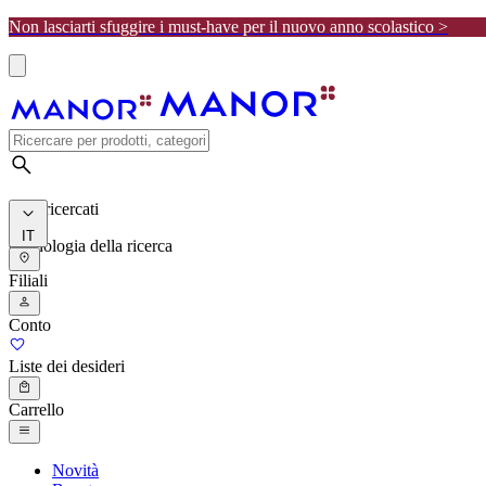
Non lasciarti sfuggire i must-have per il nuovo anno scolastico >
I più ricercati
IT
Cronologia della ricerca
Filiali
Conto
Liste dei desideri
Carrello
Novità