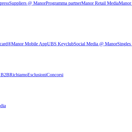
press
Suppliers @ Manor
Programma partner
Manor Retail Media
Manor
rcard®
Manor Mobile App
UBS Keyclub
Social Media @ Manor
Singles
e B2B
Richiamo
Esclusioni
Concorsi
dia