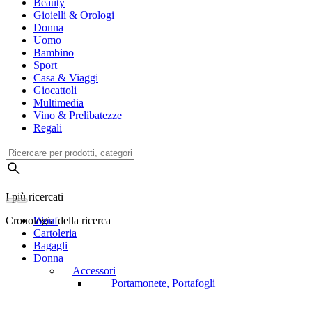
Beauty
Gioielli & Orologi
Donna
Uomo
Bambino
Sport
Casa & Viaggi
Giocattoli
Multimedia
Vino & Prelibatezze
Regali
I più ricercati
Cronologia della ricerca
Wouf
Cartoleria
Bagagli
Donna
Accessori
Portamonete, Portafogli