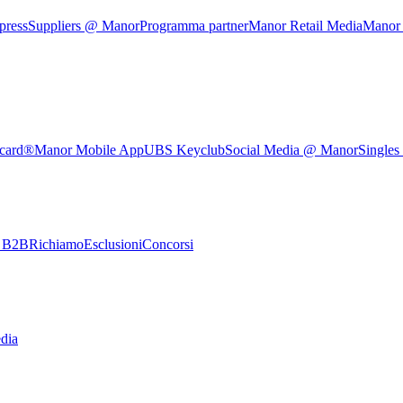
press
Suppliers @ Manor
Programma partner
Manor Retail Media
Manor
rcard®
Manor Mobile App
UBS Keyclub
Social Media @ Manor
Singles
e B2B
Richiamo
Esclusioni
Concorsi
dia