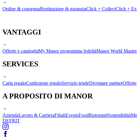
Ordine & consegna
Restituzione & garanzia
Click + Collect
Click + Ex
VANTAGGI
Offerte e cataloghi
My Manor programma fedeltà
Manor World Maste
SERVICES
Carta regalo
Confezione regalo
Servizio tende
Diventare partner
Offert
A PROPOSITO DI MANOR
Azienda
Lavoro & Carriera
Filiali
Events
Food
Ristoranti
Sostenibilità
Me
DE
FR
IT