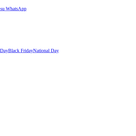
 su WhatsApp
 Day
Black Friday
National Day