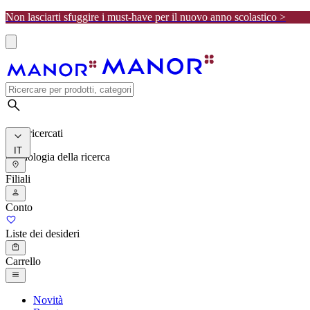
Non lasciarti sfuggire i must-have per il nuovo anno scolastico >
I più ricercati
IT
Cronologia della ricerca
Filiali
Conto
Liste dei desideri
Carrello
Novità