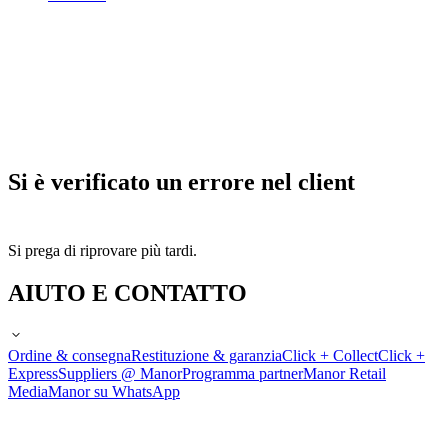
Si è verificato un errore nel client
Si prega di riprovare più tardi.
AIUTO E CONTATTO
Ordine & consegna
Restituzione & garanzia
Click + Collect
Click +
Express
Suppliers @ Manor
Programma partner
Manor Retail
Media
Manor su WhatsApp