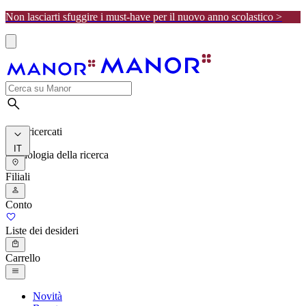
Non lasciarti sfuggire i must-have per il nuovo anno scolastico >
I più ricercati
IT
Cronologia della ricerca
Filiali
Conto
Liste dei desideri
Carrello
Novità