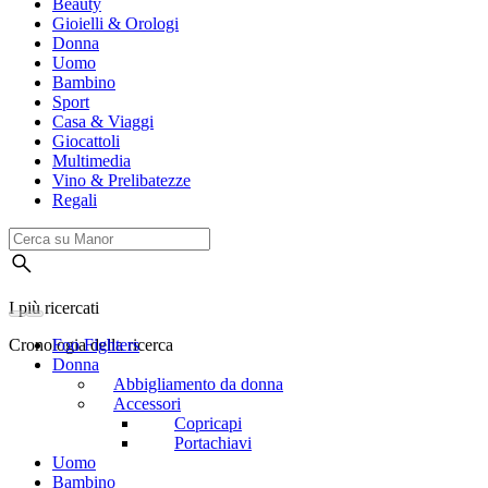
Beauty
Gioielli & Orologi
Donna
Uomo
Bambino
Sport
Casa & Viaggi
Giocattoli
Multimedia
Vino & Prelibatezze
Regali
I più ricercati
Cronologia della ricerca
Foo Fighters
Donna
Abbigliamento da donna
Accessori
Copricapi
Portachiavi
Uomo
Bambino