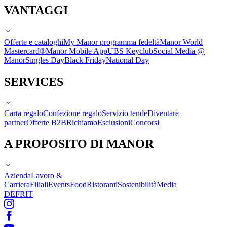
VANTAGGI
Offerte e cataloghi
My Manor programma fedeltà
Manor World
Mastercard®
Manor Mobile App
UBS Keyclub
Social Media @
Manor
Singles Day
Black Friday
National Day
SERVICES
Carta regalo
Confezione regalo
Servizio tende
Diventare
partner
Offerte B2B
Richiamo
Esclusioni
Concorsi
A PROPOSITO DI MANOR
Azienda
Lavoro &
Carriera
Filiali
Events
Food
Ristoranti
Sostenibilità
Media
DE
FR
IT