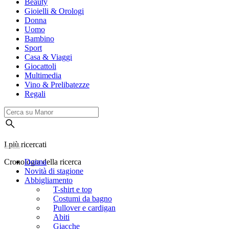
Beauty
Gioielli & Orologi
Donna
Uomo
Bambino
Sport
Casa & Viaggi
Giocattoli
Multimedia
Vino & Prelibatezze
Regali
I più ricercati
Cronologia della ricerca
Donna
Novità di stagione
Abbigliamento
T-shirt e top
Costumi da bagno
Pullover e cardigan
Abiti
Giacche