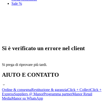
Sale %
Si è verificato un errore nel client
Si prega di riprovare più tardi.
AIUTO E CONTATTO
Ordine & consegna
Restituzione & garanzia
Click + Collect
Click +
Express
Suppliers @ Manor
Programma partner
Manor Retail
Media
Manor su WhatsApp