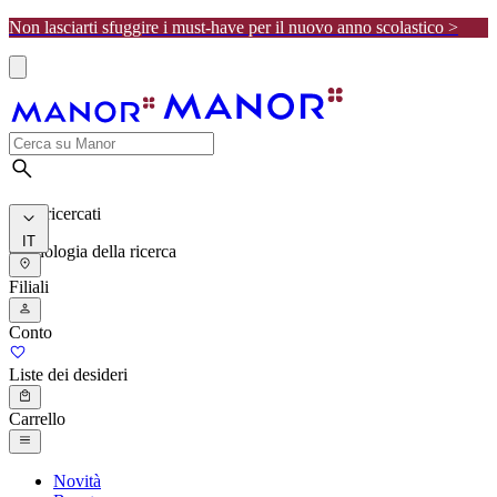
Non lasciarti sfuggire i must-have per il nuovo anno scolastico >
I più ricercati
IT
Cronologia della ricerca
Filiali
Conto
Liste dei desideri
Carrello
Novità