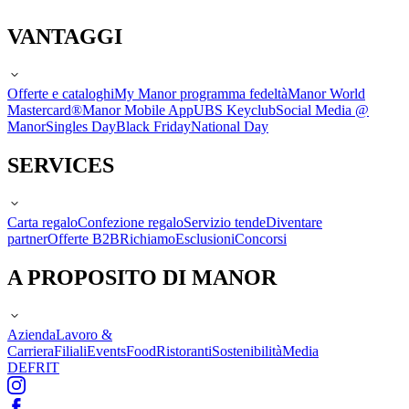
VANTAGGI
Offerte e cataloghi
My Manor programma fedeltà
Manor World
Mastercard®
Manor Mobile App
UBS Keyclub
Social Media @
Manor
Singles Day
Black Friday
National Day
SERVICES
Carta regalo
Confezione regalo
Servizio tende
Diventare
partner
Offerte B2B
Richiamo
Esclusioni
Concorsi
A PROPOSITO DI MANOR
Azienda
Lavoro &
Carriera
Filiali
Events
Food
Ristoranti
Sostenibilità
Media
DE
FR
IT