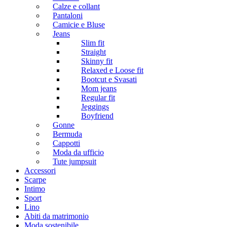
Calze e collant
Pantaloni
Camicie e Bluse
Jeans
Slim fit
Straight
Skinny fit
Relaxed e Loose fit
Bootcut e Svasati
Mom jeans
Regular fit
Jeggings
Boyfriend
Gonne
Bermuda
Cappotti
Moda da ufficio
Tute jumpsuit
Accessori
Scarpe
Intimo
Sport
Lino
Abiti da matrimonio
Moda sostenibile