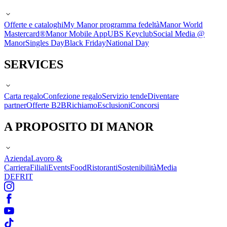
Offerte e cataloghi
My Manor programma fedeltà
Manor World
Mastercard®
Manor Mobile App
UBS Keyclub
Social Media @
Manor
Singles Day
Black Friday
National Day
SERVICES
Carta regalo
Confezione regalo
Servizio tende
Diventare
partner
Offerte B2B
Richiamo
Esclusioni
Concorsi
A PROPOSITO DI MANOR
Azienda
Lavoro &
Carriera
Filiali
Events
Food
Ristoranti
Sostenibilità
Media
DE
FR
IT