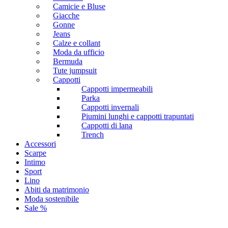
Camicie e Bluse
Giacche
Gonne
Jeans
Calze e collant
Moda da ufficio
Bermuda
Tute jumpsuit
Cappotti
Cappotti impermeabili
Parka
Cappotti invernali
Piumini lunghi e cappotti trapuntati
Cappotti di lana
Trench
Accessori
Scarpe
Intimo
Sport
Lino
Abiti da matrimonio
Moda sostenibile
Sale %