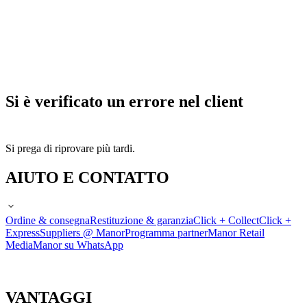
Si è verificato un errore nel client
Si prega di riprovare più tardi.
AIUTO E CONTATTO
Ordine & consegna
Restituzione & garanzia
Click + Collect
Click +
Express
Suppliers @ Manor
Programma partner
Manor Retail
Media
Manor su WhatsApp
VANTAGGI