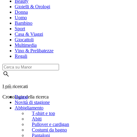
Beauty
Gioielli & Orologi
Donna
Uomo
Bambino
Sport
Casa & Viaggi
Giocattoli
Multimedia
Vino & Prelibatezze
Regali
I più ricercati
Cronologia della ricerca
Donna
Novità di stagione
Abbigliamento
T-shirt e top
Abiti
Pullover e cardigan
Costumi da bagno
Pantaloni