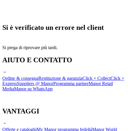
Si è verificato un errore nel client
Si prega di riprovare più tardi.
AIUTO E CONTATTO
Ordine & consegna
Restituzione & garanzia
Click + Collect
Click +
Express
Suppliers @ Manor
Programma partner
Manor Retail
Media
Manor su WhatsApp
VANTAGGI
Offerte e cataloghi
My Manor programma fedeltà
Manor World