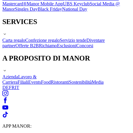
Mastercard®
Manor Mobile App
UBS Keyclub
Social Media @
Manor
Singles Day
Black Friday
National Day
SERVICES
Carta regalo
Confezione regalo
Servizio tende
Diventare
partner
Offerte B2B
Richiamo
Esclusioni
Concorsi
A PROPOSITO DI MANOR
Azienda
Lavoro &
Carriera
Filiali
Events
Food
Ristoranti
Sostenibilità
Media
DE
FR
IT
APP MANOR: