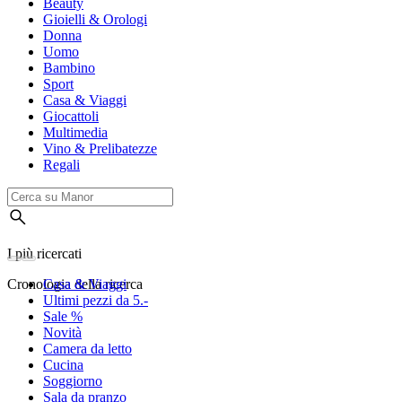
Beauty
Gioielli & Orologi
Donna
Uomo
Bambino
Sport
Casa & Viaggi
Giocattoli
Multimedia
Vino & Prelibatezze
Regali
I più ricercati
Cronologia della ricerca
Casa & Viaggi
Ultimi pezzi da 5.-
Sale %
Novità
Camera da letto
Cucina
Soggiorno
Sala da pranzo