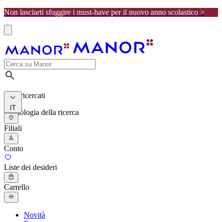
Non lasciarti sfuggire i must-have per il nuovo anno scolastico >
I più ricercati
IT
Cronologia della ricerca
Filiali
Conto
Liste dei desideri
Carrello
Novità