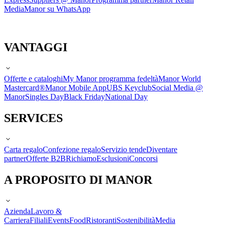
Media
Manor su WhatsApp
VANTAGGI
Offerte e cataloghi
My Manor programma fedeltà
Manor World
Mastercard®
Manor Mobile App
UBS Keyclub
Social Media @
Manor
Singles Day
Black Friday
National Day
SERVICES
Carta regalo
Confezione regalo
Servizio tende
Diventare
partner
Offerte B2B
Richiamo
Esclusioni
Concorsi
A PROPOSITO DI MANOR
Azienda
Lavoro &
Carriera
Filiali
Events
Food
Ristoranti
Sostenibilità
Media