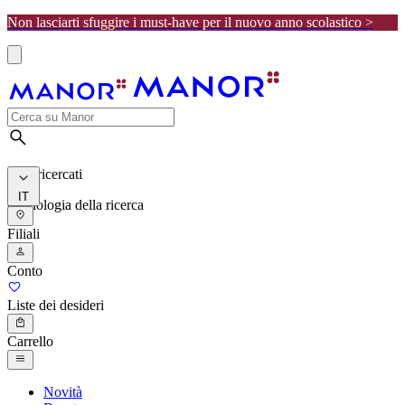
Non lasciarti sfuggire i must-have per il nuovo anno scolastico >
I più ricercati
IT
Cronologia della ricerca
Filiali
Conto
Liste dei desideri
Carrello
Novità