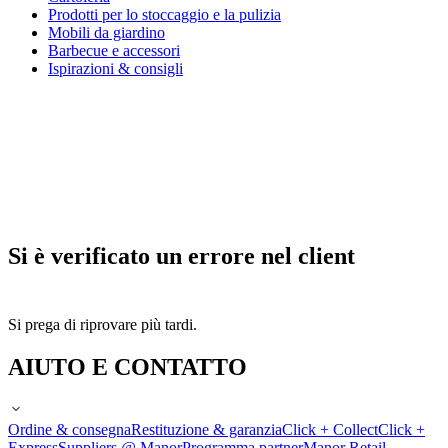
Prodotti per lo stoccaggio e la pulizia
Mobili da giardino
Barbecue e accessori
Ispirazioni & consigli
Si è verificato un errore nel client
Si prega di riprovare più tardi.
AIUTO E CONTATTO
Ordine & consegna
Restituzione & garanzia
Click + Collect
Click +
Express
Suppliers @ Manor
Programma partner
Manor Retail