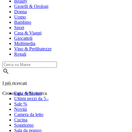
Beauty
Gioielli & Orologi
Donna
Uomo
Bambino
Sport
Casa & Viaggi
Giocattoli
Multimedia
Vino & Prelibatezze
Regali
I più ricercati
Cronologia della ricerca
Casa & Viaggi
Ultimi pezzi da 5.-
Sale %
Novità
Camera da letto
Cucina
Soggiorno
Sala da pranzo