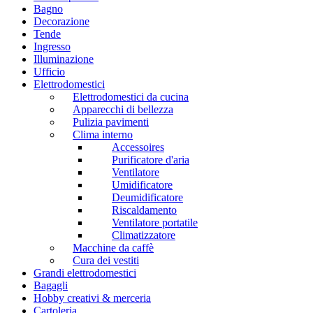
Bagno
Decorazione
Tende
Ingresso
Illuminazione
Ufficio
Elettrodomestici
Elettrodomestici da cucina
Apparecchi di bellezza
Pulizia pavimenti
Clima interno
Accessoires
Purificatore d'aria
Ventilatore
Umidificatore
Deumidificatore
Riscaldamento
Ventilatore portatile
Climatizzatore
Macchine da caffè
Cura dei vestiti
Grandi elettrodomestici
Bagagli
Hobby creativi & merceria
Cartoleria