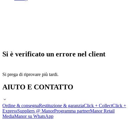
Si è verificato un errore nel client
Si prega di riprovare più tardi.
AIUTO E CONTATTO
Ordine & consegna
Restituzione & garanzia
Click + Collect
Click +
Express
Suppliers @ Manor
Programma partner
Manor Retail
Media
Manor su WhatsApp