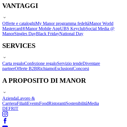
VANTAGGI
Offerte e cataloghi
My Manor programma fedeltà
Manor World
Mastercard®
Manor Mobile App
UBS Keyclub
Social Media @
Manor
Singles Day
Black Friday
National Day
SERVICES
Carta regalo
Confezione regalo
Servizio tende
Diventare
partner
Offerte B2B
Richiamo
Esclusioni
Concorsi
A PROPOSITO DI MANOR
Azienda
Lavoro &
Carriera
Filiali
Events
Food
Ristoranti
Sostenibilità
Media
DE
FR
IT