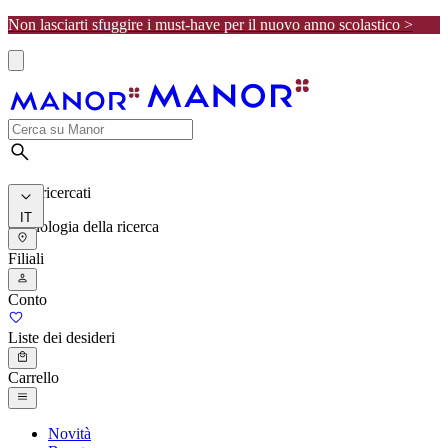
Non lasciarti sfuggire i must-have per il nuovo anno scolastico >
I più ricercati
IT
Cronologia della ricerca
Filiali
Conto
Liste dei desideri
Carrello
Novità