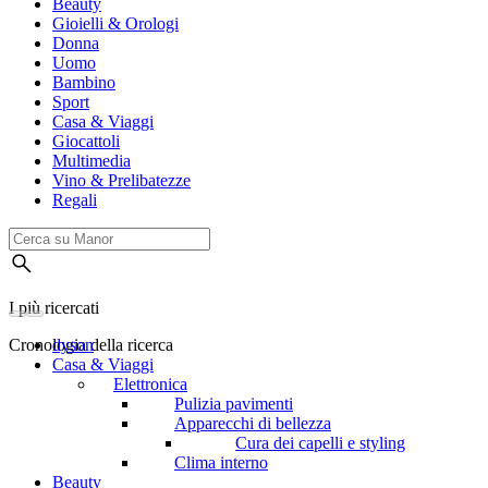
Beauty
Gioielli & Orologi
Donna
Uomo
Bambino
Sport
Casa & Viaggi
Giocattoli
Multimedia
Vino & Prelibatezze
Regali
I più ricercati
Cronologia della ricerca
dyson
Casa & Viaggi
Elettronica
Pulizia pavimenti
Apparecchi di bellezza
Cura dei capelli e styling
Clima interno
Beauty