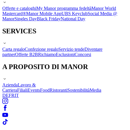
Offerte e cataloghi
My Manor programma fedeltà
Manor World
Mastercard®
Manor Mobile App
UBS Keyclub
Social Media @
Manor
Singles Day
Black Friday
National Day
SERVICES
Carta regalo
Confezione regalo
Servizio tende
Diventare
partner
Offerte B2B
Richiamo
Esclusioni
Concorsi
A PROPOSITO DI MANOR
Azienda
Lavoro &
Carriera
Filiali
Events
Food
Ristoranti
Sostenibilità
Media
DE
FR
IT