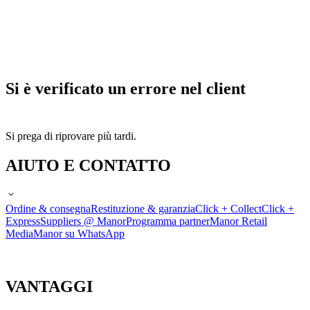
Si è verificato un errore nel client
Si prega di riprovare più tardi.
AIUTO E CONTATTO
Ordine & consegna
Restituzione & garanzia
Click + Collect
Click +
Express
Suppliers @ Manor
Programma partner
Manor Retail
Media
Manor su WhatsApp
VANTAGGI