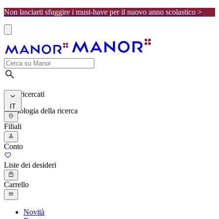
Non lasciarti sfuggire i must-have per il nuovo anno scolastico >
I più ricercati
IT
Cronologia della ricerca
Filiali
Conto
Liste dei desideri
Carrello
Novità