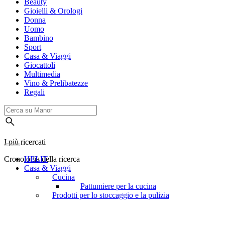
Beauty
Gioielli & Orologi
Donna
Uomo
Bambino
Sport
Casa & Viaggi
Giocattoli
Multimedia
Vino & Prelibatezze
Regali
I più ricercati
Cronologia della ricerca
HELIT
Casa & Viaggi
Cucina
Pattumiere per la cucina
Prodotti per lo stoccaggio e la pulizia