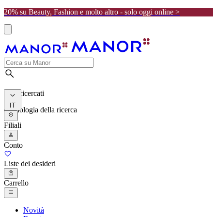
20% su Beauty, Fashion e molto altro - solo oggi online >
I più ricercati
IT
Cronologia della ricerca
Filiali
Conto
Liste dei desideri
Carrello
Novità