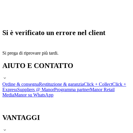
Si è verificato un errore nel client
Si prega di riprovare più tardi.
AIUTO E CONTATTO
Ordine & consegna
Restituzione & garanzia
Click + Collect
Click +
Express
Suppliers @ Manor
Programma partner
Manor Retail
Media
Manor su WhatsApp
VANTAGGI