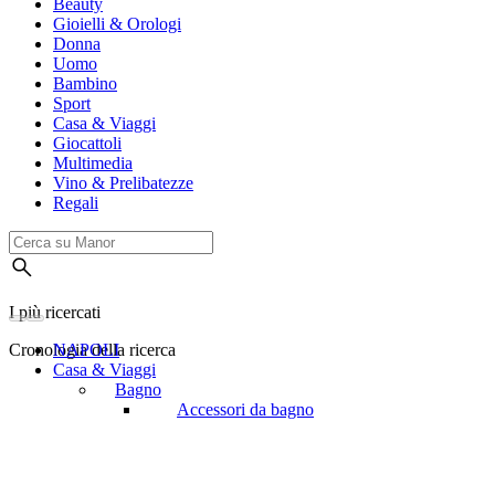
Beauty
Gioielli & Orologi
Donna
Uomo
Bambino
Sport
Casa & Viaggi
Giocattoli
Multimedia
Vino & Prelibatezze
Regali
I più ricercati
Cronologia della ricerca
NAPOLI
Casa & Viaggi
Bagno
Accessori da bagno