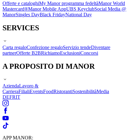
Offerte e cataloghi
My Manor programma fedeltà
Manor World
Mastercard®
Manor Mobile App
UBS Keyclub
Social Media @
Manor
Singles Day
Black Friday
National Day
SERVICES
Carta regalo
Confezione regalo
Servizio tende
Diventare
partner
Offerte B2B
Richiamo
Esclusioni
Concorsi
A PROPOSITO DI MANOR
Azienda
Lavoro &
Carriera
Filiali
Events
Food
Ristoranti
Sostenibilità
Media
DE
FR
IT
APP MANOR: