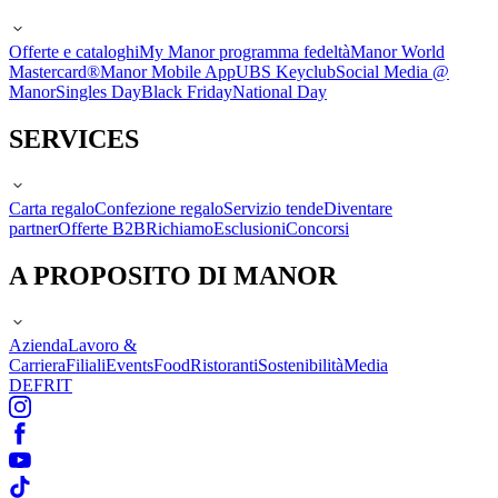
Offerte e cataloghi
My Manor programma fedeltà
Manor World
Mastercard®
Manor Mobile App
UBS Keyclub
Social Media @
Manor
Singles Day
Black Friday
National Day
SERVICES
Carta regalo
Confezione regalo
Servizio tende
Diventare
partner
Offerte B2B
Richiamo
Esclusioni
Concorsi
A PROPOSITO DI MANOR
Azienda
Lavoro &
Carriera
Filiali
Events
Food
Ristoranti
Sostenibilità
Media
DE
FR
IT