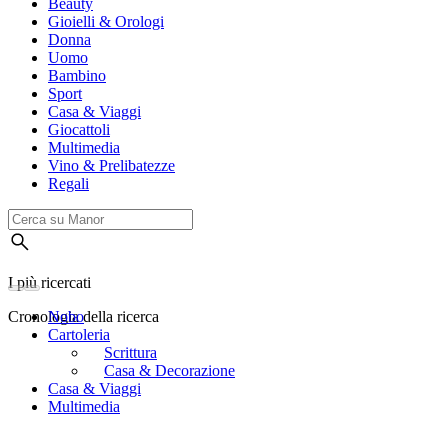
Beauty
Gioielli & Orologi
Donna
Uomo
Bambino
Sport
Casa & Viaggi
Giocattoli
Multimedia
Vino & Prelibatezze
Regali
I più ricercati
Cronologia della ricerca
Nobo
Cartoleria
Scrittura
Casa & Decorazione
Casa & Viaggi
Multimedia