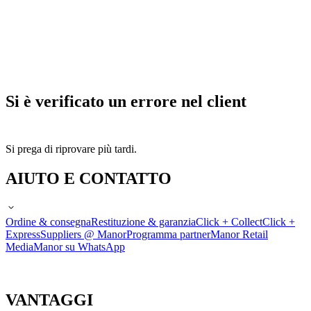
Si è verificato un errore nel client
Si prega di riprovare più tardi.
AIUTO E CONTATTO
Ordine & consegna
Restituzione & garanzia
Click + Collect
Click +
Express
Suppliers @ Manor
Programma partner
Manor Retail
Media
Manor su WhatsApp
VANTAGGI