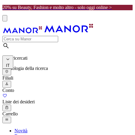
20% su Beauty, Fashion e molto altro - solo oggi online >
I più ricercati
IT
Cronologia della ricerca
Filiali
Conto
Liste dei desideri
Carrello
Novità