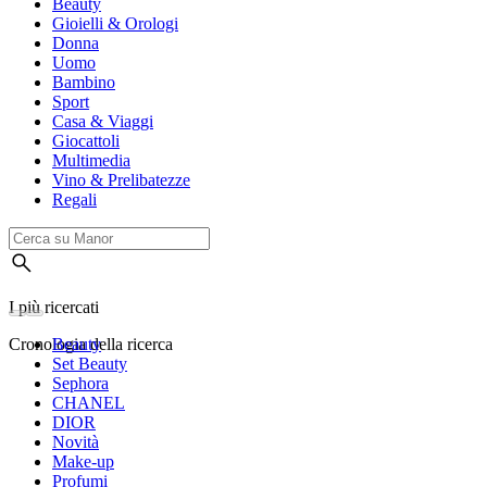
Beauty
Gioielli & Orologi
Donna
Uomo
Bambino
Sport
Casa & Viaggi
Giocattoli
Multimedia
Vino & Prelibatezze
Regali
I più ricercati
Cronologia della ricerca
Beauty
Set Beauty
Sephora
CHANEL
DIOR
Novità
Make-up
Profumi