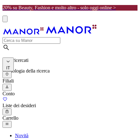
20% su Beauty, Fashion e molto altro - solo oggi online >
I più ricercati
IT
Cronologia della ricerca
Filiali
Conto
Liste dei desideri
Carrello
Novità