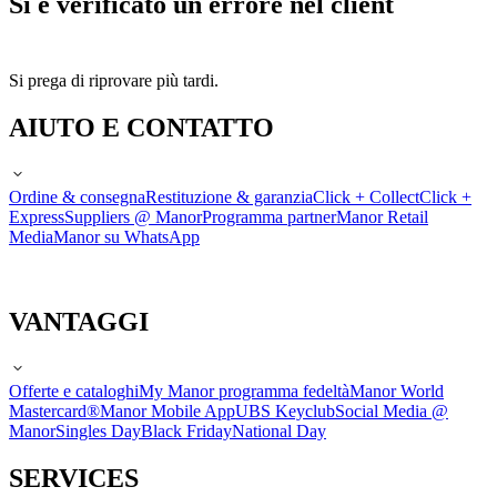
Si è verificato un errore nel client
Si prega di riprovare più tardi.
AIUTO E CONTATTO
Ordine & consegna
Restituzione & garanzia
Click + Collect
Click +
Express
Suppliers @ Manor
Programma partner
Manor Retail
Media
Manor su WhatsApp
VANTAGGI
Offerte e cataloghi
My Manor programma fedeltà
Manor World
Mastercard®
Manor Mobile App
UBS Keyclub
Social Media @
Manor
Singles Day
Black Friday
National Day
SERVICES