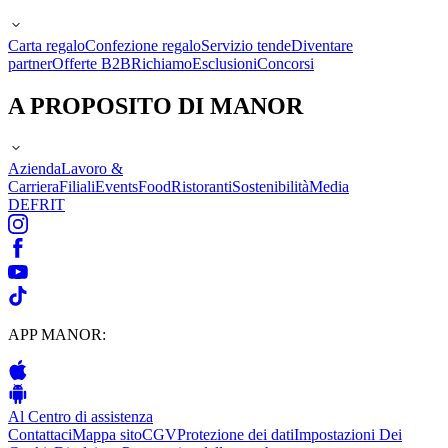
Carta regalo
Confezione regalo
Servizio tende
Diventare
partner
Offerte B2B
Richiamo
Esclusioni
Concorsi
A PROPOSITO DI MANOR
Azienda
Lavoro &
Carriera
Filiali
Events
Food
Ristoranti
Sostenibilità
Media
DE
FR
IT
APP MANOR:
Al Centro di assistenza
Contattaci
Mappa sito
CGV
Protezione dei dati
Impostazioni Dei