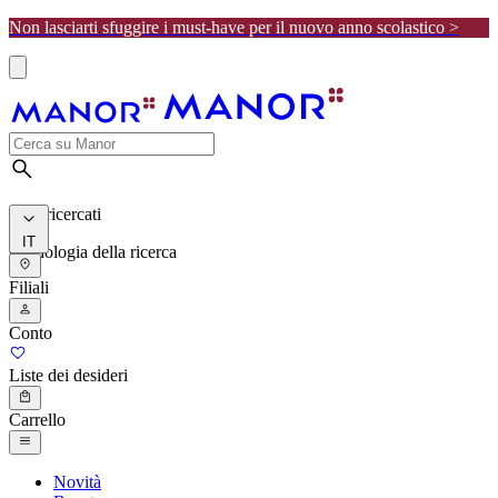
Non lasciarti sfuggire i must-have per il nuovo anno scolastico >
I più ricercati
IT
Cronologia della ricerca
Filiali
Conto
Liste dei desideri
Carrello
Novità