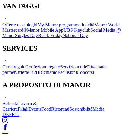
VANTAGGI
Offerte e cataloghi
My Manor programma fedeltà
Manor World
Mastercard®
Manor Mobile App
UBS Keyclub
Social Media @
Manor
Singles Day
Black Friday
National Day
SERVICES
Carta regalo
Confezione regalo
Servizio tende
Diventare
partner
Offerte B2B
Richiamo
Esclusioni
Concorsi
A PROPOSITO DI MANOR
Azienda
Lavoro &
Carriera
Filiali
Events
Food
Ristoranti
Sostenibilità
Media
DE
FR
IT