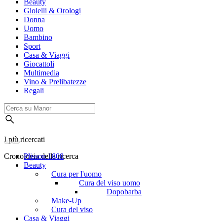
Beauty
Gioielli & Orologi
Donna
Uomo
Bambino
Sport
Casa & Viaggi
Giocattoli
Multimedia
Vino & Prelibatezze
Regali
I più ricercati
Cronologia della ricerca
Plisson 1808
Beauty
Cura per l'uomo
Cura del viso uomo
Dopobarba
Make-Up
Cura del viso
Casa & Viaggi