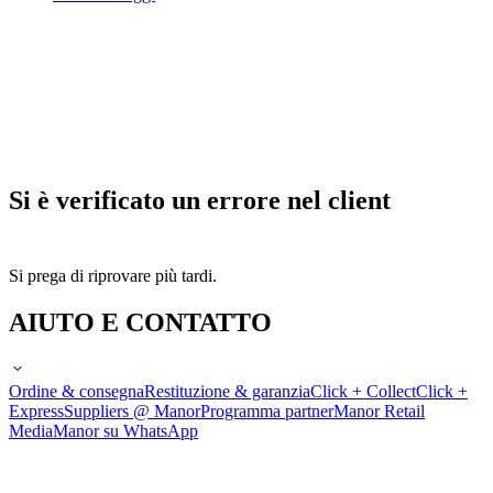
Si è verificato un errore nel client
Si prega di riprovare più tardi.
AIUTO E CONTATTO
Ordine & consegna
Restituzione & garanzia
Click + Collect
Click +
Express
Suppliers @ Manor
Programma partner
Manor Retail
Media
Manor su WhatsApp