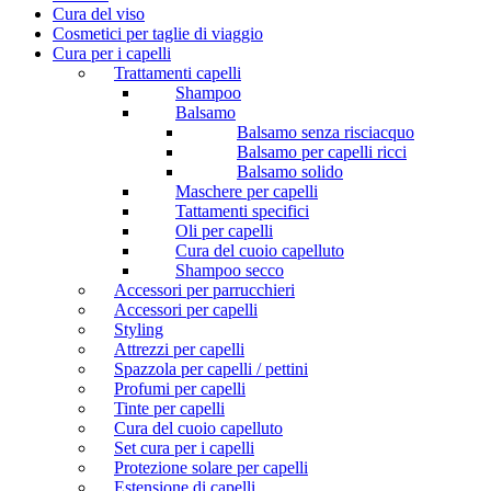
Cura del viso
Cosmetici per taglie di viaggio
Cura per i capelli
Trattamenti capelli
Shampoo
Balsamo
Balsamo senza risciacquo
Balsamo per capelli ricci
Balsamo solido
Maschere per capelli
Tattamenti specifici
Oli per capelli
Cura del cuoio capelluto
Shampoo secco
Accessori per parrucchieri
Accessori per capelli
Styling
Attrezzi per capelli
Spazzola per capelli / pettini
Profumi per capelli
Tinte per capelli
Cura del cuoio capelluto
Set cura per i capelli
Protezione solare per capelli
Estensione di capelli