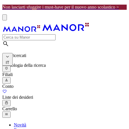
Non lasciarti sfuggire i must-have per il nuovo anno scolastico >
I più ricercati
IT
Cronologia della ricerca
Filiali
Conto
Liste dei desideri
Carrello
Novità