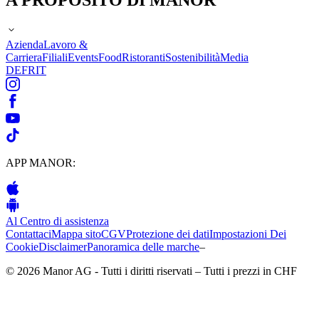
Azienda
Lavoro &
Carriera
Filiali
Events
Food
Ristoranti
Sostenibilità
Media
DE
FR
IT
APP MANOR:
Al Centro di assistenza
Contattaci
Mappa sito
CGV
Protezione dei dati
Impostazioni Dei
Cookie
Disclaimer
Panoramica delle marche
–
© 2026 Manor AG - Tutti i diritti riservati – Tutti i prezzi in CHF