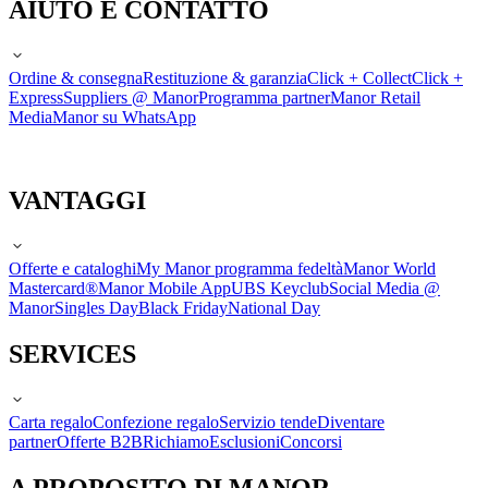
AIUTO E CONTATTO
Ordine & consegna
Restituzione & garanzia
Click + Collect
Click +
Express
Suppliers @ Manor
Programma partner
Manor Retail
Media
Manor su WhatsApp
VANTAGGI
Offerte e cataloghi
My Manor programma fedeltà
Manor World
Mastercard®
Manor Mobile App
UBS Keyclub
Social Media @
Manor
Singles Day
Black Friday
National Day
SERVICES
Carta regalo
Confezione regalo
Servizio tende
Diventare
partner
Offerte B2B
Richiamo
Esclusioni
Concorsi
A PROPOSITO DI MANOR