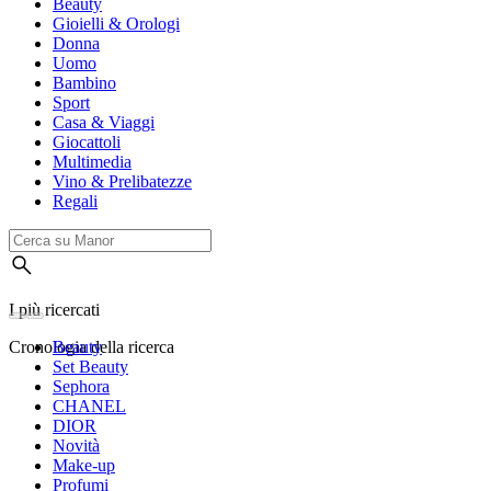
Beauty
Gioielli & Orologi
Donna
Uomo
Bambino
Sport
Casa & Viaggi
Giocattoli
Multimedia
Vino & Prelibatezze
Regali
I più ricercati
Cronologia della ricerca
Beauty
Set Beauty
Sephora
CHANEL
DIOR
Novità
Make-up
Profumi