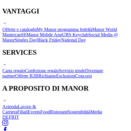
VANTAGGI
Offerte e cataloghi
My Manor programma fedeltà
Manor World
Mastercard®
Manor Mobile App
UBS Keyclub
Social Media @
Manor
Singles Day
Black Friday
National Day
SERVICES
Carta regalo
Confezione regalo
Servizio tende
Diventare
partner
Offerte B2B
Richiamo
Esclusioni
Concorsi
A PROPOSITO DI MANOR
Azienda
Lavoro &
Carriera
Filiali
Events
Food
Ristoranti
Sostenibilità
Media
DE
FR
IT