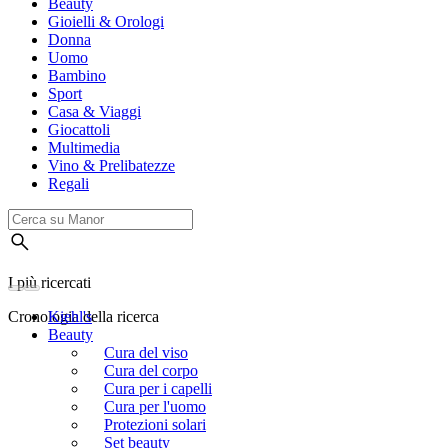
Beauty
Gioielli & Orologi
Donna
Uomo
Bambino
Sport
Casa & Viaggi
Giocattoli
Multimedia
Vino & Prelibatezze
Regali
I più ricercati
Cronologia della ricerca
Kiehl's
Beauty
Cura del viso
Cura del corpo
Cura per i capelli
Cura per l'uomo
Protezioni solari
Set beauty