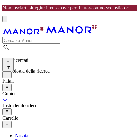
Non lasciarti sfuggire i must-have per il nuovo anno scolastico >
I più ricercati
IT
Cronologia della ricerca
Filiali
Conto
Liste dei desideri
Carrello
Novità