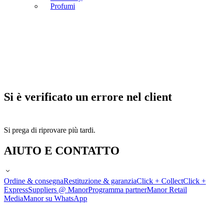
Profumi
Si è verificato un errore nel client
Si prega di riprovare più tardi.
AIUTO E CONTATTO
Ordine & consegna
Restituzione & garanzia
Click + Collect
Click +
Express
Suppliers @ Manor
Programma partner
Manor Retail
Media
Manor su WhatsApp