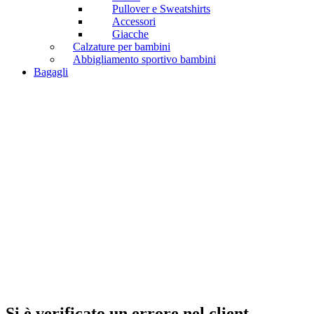
Pullover e Sweatshirts
Accessori
Giacche
Calzature per bambini
Abbigliamento sportivo bambini
Bagagli
Si è verificato un errore nel client