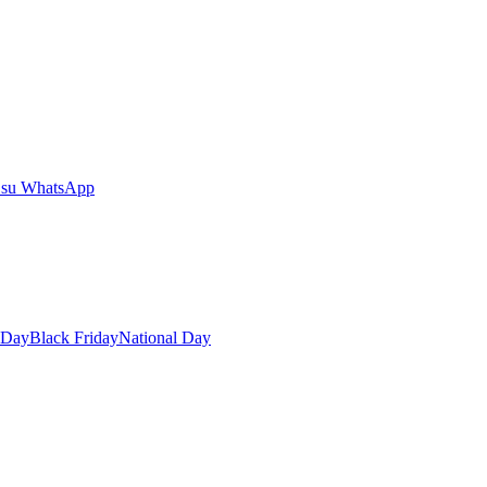
 su WhatsApp
 Day
Black Friday
National Day