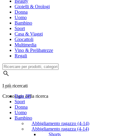
Beauty
Gioielli & Orologi
Donna
Uomo
Bambino
Sport
Casa & Viaggi
Giocattoli
Multimedia
Vino & Prelibatezze
Regali
I più ricercati
Cronologia della ricerca
Dare 2B
Sport
Donna
Uomo
Bambino
Abbigliamento ragazzo (4-14)
Abbigliamento ragazza (4-14)
Shorts