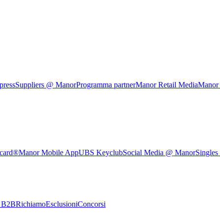
press
Suppliers @ Manor
Programma partner
Manor Retail Media
Manor
rcard®
Manor Mobile App
UBS Keyclub
Social Media @ Manor
Singles
e B2B
Richiamo
Esclusioni
Concorsi