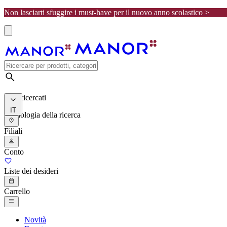
Non lasciarti sfuggire i must-have per il nuovo anno scolastico >
I più ricercati
IT
Cronologia della ricerca
Filiali
Conto
Liste dei desideri
Carrello
Novità