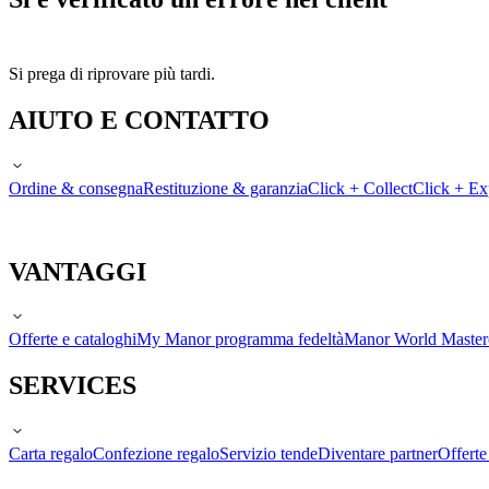
Si prega di riprovare più tardi.
AIUTO E CONTATTO
Ordine & consegna
Restituzione & garanzia
Click + Collect
Click + Ex
VANTAGGI
Offerte e cataloghi
My Manor programma fedeltà
Manor World Maste
SERVICES
Carta regalo
Confezione regalo
Servizio tende
Diventare partner
Offert