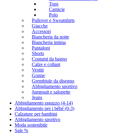
Tops
Camicie
Polo
Pullover e Sweatshirts
Giacche
Accessori
Biancheria da notte
Biancheria intima
Pantaloni
Shorts
Costumi da bagno
Calze e collant
Vestiti
Gonne
Grembiule da disegno
Abbigliamento sportivo
Jumpsuit e salopette
Jeans
Abbigliamento ragazzo (4-14)
Abbigliamento per i bébé (0-3)
Calzature per bambini
Abbigliamento sportivo
Moda sostenibile
Sale %