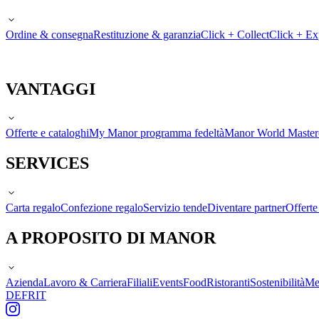
Ordine & consegna
Restituzione & garanzia
Click + Collect
Click + Ex
VANTAGGI
Offerte e cataloghi
My Manor programma fedeltà
Manor World Maste
SERVICES
Carta regalo
Confezione regalo
Servizio tende
Diventare partner
Offert
A PROPOSITO DI MANOR
Azienda
Lavoro & Carriera
Filiali
Events
Food
Ristoranti
Sostenibilità
Me
DE
FR
IT