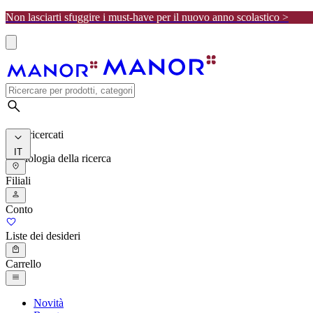
Non lasciarti sfuggire i must-have per il nuovo anno scolastico >
I più ricercati
IT
Cronologia della ricerca
Filiali
Conto
Liste dei desideri
Carrello
Novità