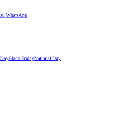
 su WhatsApp
 Day
Black Friday
National Day