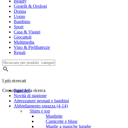
Beauty
Gioielli & Orologi
Donna
Uomo
Bambino
Sport
Casa & Viaggi
Giocattoli
Multimedia
Vino & Prelibatezze
Regali
I più ricercati
Cronologia della ricerca
Bambino
Novità di stagione
Attrezzature neonati e bambini
Abbigliamento ragazza (4-14)
Shirts e top
Magliette
Camicette e bluse
Maglie a maniche lunghe