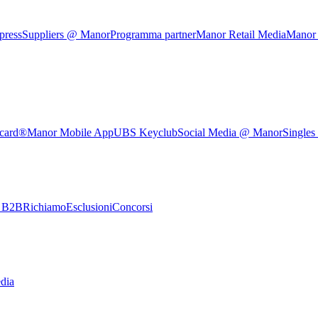
press
Suppliers @ Manor
Programma partner
Manor Retail Media
Manor
rcard®
Manor Mobile App
UBS Keyclub
Social Media @ Manor
Singles
e B2B
Richiamo
Esclusioni
Concorsi
dia