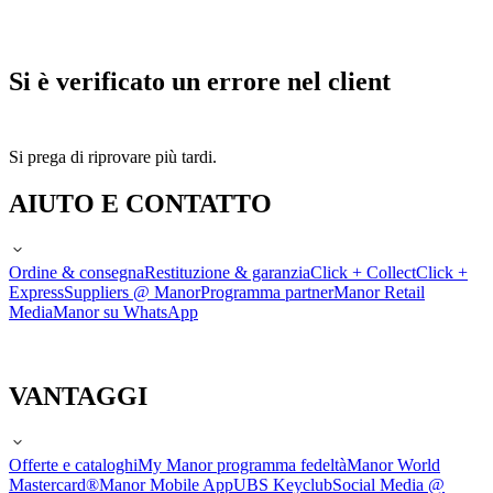
Si è verificato un errore nel client
Si prega di riprovare più tardi.
AIUTO E CONTATTO
Ordine & consegna
Restituzione & garanzia
Click + Collect
Click +
Express
Suppliers @ Manor
Programma partner
Manor Retail
Media
Manor su WhatsApp
VANTAGGI
Offerte e cataloghi
My Manor programma fedeltà
Manor World
Mastercard®
Manor Mobile App
UBS Keyclub
Social Media @