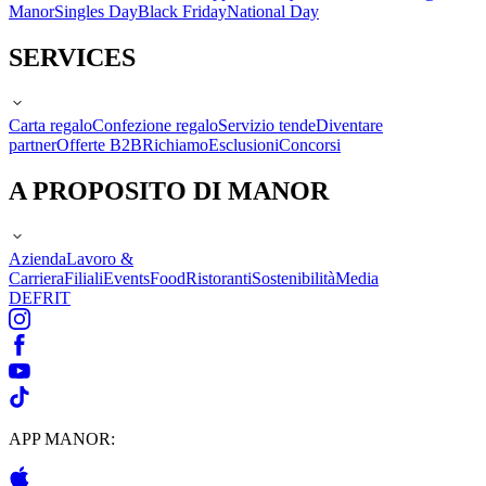
Manor
Singles Day
Black Friday
National Day
SERVICES
Carta regalo
Confezione regalo
Servizio tende
Diventare
partner
Offerte B2B
Richiamo
Esclusioni
Concorsi
A PROPOSITO DI MANOR
Azienda
Lavoro &
Carriera
Filiali
Events
Food
Ristoranti
Sostenibilità
Media
DE
FR
IT
APP MANOR: