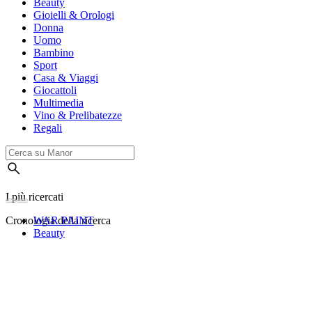
Beauty
Gioielli & Orologi
Donna
Uomo
Bambino
Sport
Casa & Viaggi
Giocattoli
Multimedia
Vino & Prelibatezze
Regali
I più ricercati
Cronologia della ricerca
WAR PAINT
Beauty