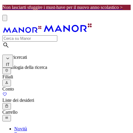
Non lasciarti sfuggire i must-have per il nuovo anno scolastico >
I più ricercati
IT
Cronologia della ricerca
Filiali
Conto
Liste dei desideri
Carrello
Novità