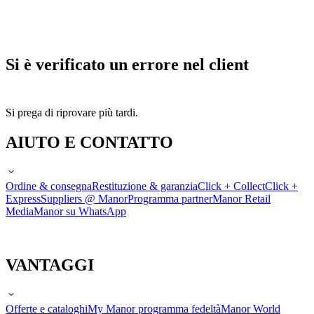
Si è verificato un errore nel client
Si prega di riprovare più tardi.
AIUTO E CONTATTO
Ordine & consegna
Restituzione & garanzia
Click + Collect
Click +
Express
Suppliers @ Manor
Programma partner
Manor Retail
Media
Manor su WhatsApp
VANTAGGI
Offerte e cataloghi
My Manor programma fedeltà
Manor World