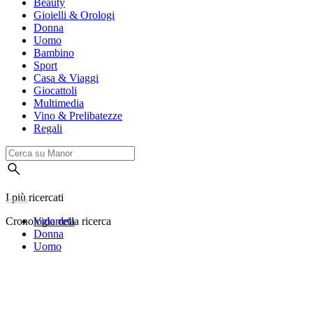
Beauty
Gioielli & Orologi
Donna
Uomo
Bambino
Sport
Casa & Viaggi
Giocattoli
Multimedia
Vino & Prelibatezze
Regali
I più ricercati
Cronologia della ricerca
Vidorreta
Donna
Uomo