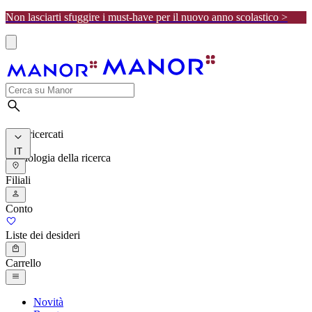
Non lasciarti sfuggire i must-have per il nuovo anno scolastico >
I più ricercati
IT
Cronologia della ricerca
Filiali
Conto
Liste dei desideri
Carrello
Novità