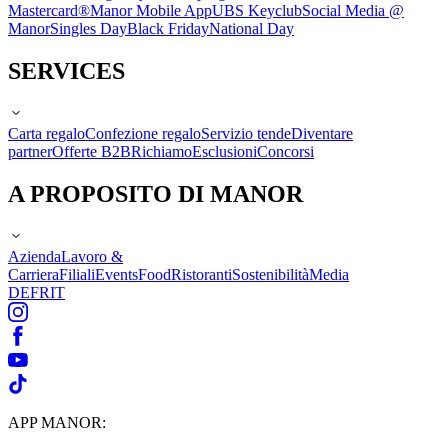
Mastercard®
Manor Mobile App
UBS Keyclub
Social Media @
Manor
Singles Day
Black Friday
National Day
SERVICES
Carta regalo
Confezione regalo
Servizio tende
Diventare
partner
Offerte B2B
Richiamo
Esclusioni
Concorsi
A PROPOSITO DI MANOR
Azienda
Lavoro &
Carriera
Filiali
Events
Food
Ristoranti
Sostenibilità
Media
DE
FR
IT
APP MANOR: