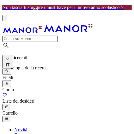
Non lasciarti sfuggire i must-have per il nuovo anno scolastico >
I più ricercati
IT
Cronologia della ricerca
Filiali
Conto
Liste dei desideri
Carrello
Novità