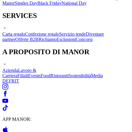
Manor
Singles Day
Black Friday
National Day
SERVICES
Carta regalo
Confezione regalo
Servizio tende
Diventare
partner
Offerte B2B
Richiamo
Esclusioni
Concorsi
A PROPOSITO DI MANOR
Azienda
Lavoro &
Carriera
Filiali
Events
Food
Ristoranti
Sostenibilità
Media
DE
FR
IT
APP MANOR: