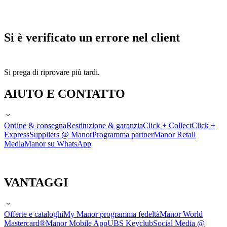
Si è verificato un errore nel client
Si prega di riprovare più tardi.
AIUTO E CONTATTO
Ordine & consegna
Restituzione & garanzia
Click + Collect
Click +
Express
Suppliers @ Manor
Programma partner
Manor Retail
Media
Manor su WhatsApp
VANTAGGI
Offerte e cataloghi
My Manor programma fedeltà
Manor World
Mastercard®
Manor Mobile App
UBS Keyclub
Social Media @