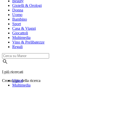
Beauty
Gioielli & Orologi
Donna
Uomo
Bambino
Sport
Casa & Viaggi
Giocattoli
Multimedia
Vino & Prelibatezze
Regali
I più ricercati
Cronologia della ricerca
Ulanzi
Multimedia