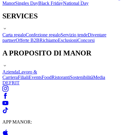
Manor
Singles Day
Black Friday
National Day
SERVICES
Carta regalo
Confezione regalo
Servizio tende
Diventare
partner
Offerte B2B
Richiamo
Esclusioni
Concorsi
A PROPOSITO DI MANOR
Azienda
Lavoro &
Carriera
Filiali
Events
Food
Ristoranti
Sostenibilità
Media
DE
FR
IT
APP MANOR: