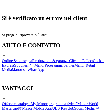
Si è verificato un errore nel client
Si prega di riprovare più tardi.
AIUTO E CONTATTO
Ordine & consegna
Restituzione & garanzia
Click + Collect
Click +
Express
Suppliers @ Manor
Programma partner
Manor Retail
Media
Manor su WhatsApp
VANTAGGI
Offerte e cataloghi
My Manor programma fedeltà
Manor World
Mastercard®
Manor Mobile App
UBS Keyclub
Social Media @