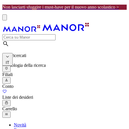
Non lasciarti sfuggire i must-have per il nuovo anno scolastico >
I più ricercati
IT
Cronologia della ricerca
Filiali
Conto
Liste dei desideri
Carrello
Novità