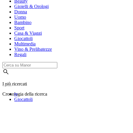
Beauty
Gioielli & Orologi
Donna
Uomo
Bambino
Sport
Casa & Viaggi
Giocattoli
Multimedia
Vino & Prelibatezze
Regali
I più ricercati
Cronologia della ricerca
ty
Giocattoli