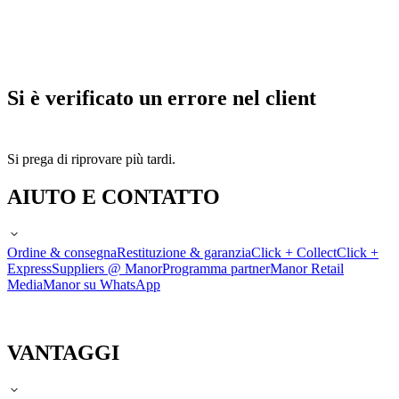
Si è verificato un errore nel client
Si prega di riprovare più tardi.
AIUTO E CONTATTO
Ordine & consegna
Restituzione & garanzia
Click + Collect
Click +
Express
Suppliers @ Manor
Programma partner
Manor Retail
Media
Manor su WhatsApp
VANTAGGI