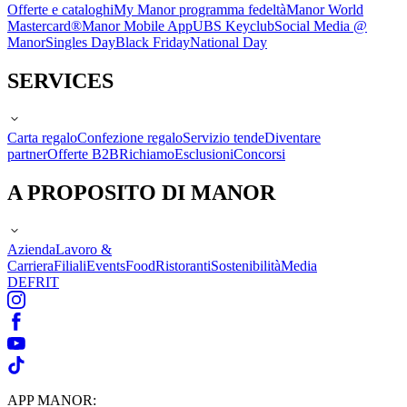
Offerte e cataloghi
My Manor programma fedeltà
Manor World
Mastercard®
Manor Mobile App
UBS Keyclub
Social Media @
Manor
Singles Day
Black Friday
National Day
SERVICES
Carta regalo
Confezione regalo
Servizio tende
Diventare
partner
Offerte B2B
Richiamo
Esclusioni
Concorsi
A PROPOSITO DI MANOR
Azienda
Lavoro &
Carriera
Filiali
Events
Food
Ristoranti
Sostenibilità
Media
DE
FR
IT
APP MANOR: