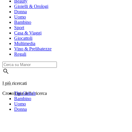
Beauty
Gioielli & Orologi
Donna
Uomo
Bambino
Sport
Casa & Viaggi
Giocattoli
Multimedia
Vino & Prelibatezze
Regali
I più ricercati
Cronologia della ricerca
The Grinch
Bambino
Uomo
Donna