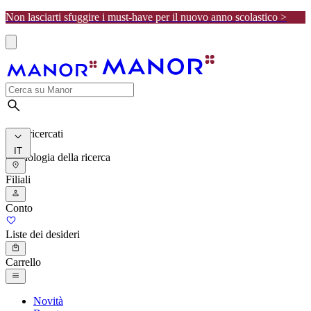
Non lasciarti sfuggire i must-have per il nuovo anno scolastico >
I più ricercati
IT
Cronologia della ricerca
Filiali
Conto
Liste dei desideri
Carrello
Novità