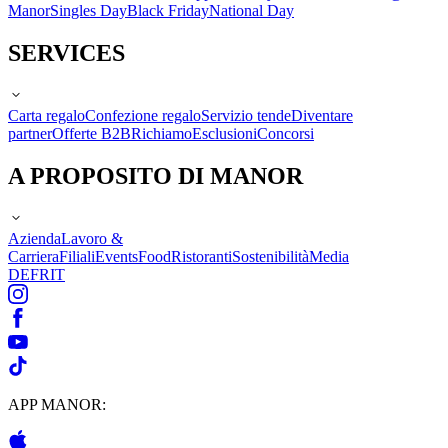
Manor
Singles Day
Black Friday
National Day
SERVICES
Carta regalo
Confezione regalo
Servizio tende
Diventare
partner
Offerte B2B
Richiamo
Esclusioni
Concorsi
A PROPOSITO DI MANOR
Azienda
Lavoro &
Carriera
Filiali
Events
Food
Ristoranti
Sostenibilità
Media
DE
FR
IT
APP MANOR: