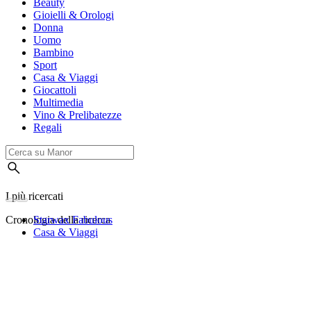
Beauty
Gioielli & Orologi
Donna
Uomo
Bambino
Sport
Casa & Viaggi
Giocattoli
Multimedia
Vino & Prelibatezze
Regali
I più ricercati
Cronologia della ricerca
Starwax Fabulous
Casa & Viaggi