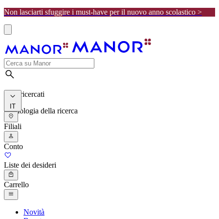
Non lasciarti sfuggire i must-have per il nuovo anno scolastico >
I più ricercati
IT
Cronologia della ricerca
Filiali
Conto
Liste dei desideri
Carrello
Novità