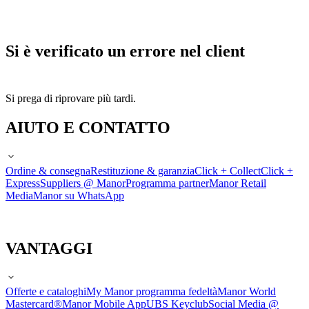
Si è verificato un errore nel client
Si prega di riprovare più tardi.
AIUTO E CONTATTO
Ordine & consegna
Restituzione & garanzia
Click + Collect
Click +
Express
Suppliers @ Manor
Programma partner
Manor Retail
Media
Manor su WhatsApp
VANTAGGI
Offerte e cataloghi
My Manor programma fedeltà
Manor World
Mastercard®
Manor Mobile App
UBS Keyclub
Social Media @