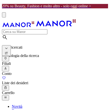
20% su Beauty, Fashion e molto altro - solo oggi online >
I più ricercati
IT
Cronologia della ricerca
Filiali
Conto
Liste dei desideri
Carrello
Novità