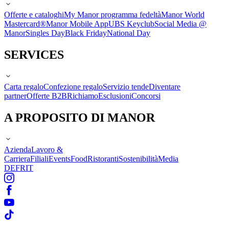
Offerte e cataloghi
My Manor programma fedeltà
Manor World
Mastercard®
Manor Mobile App
UBS Keyclub
Social Media @
Manor
Singles Day
Black Friday
National Day
SERVICES
Carta regalo
Confezione regalo
Servizio tende
Diventare
partner
Offerte B2B
Richiamo
Esclusioni
Concorsi
A PROPOSITO DI MANOR
Azienda
Lavoro &
Carriera
Filiali
Events
Food
Ristoranti
Sostenibilità
Media
DE
FR
IT