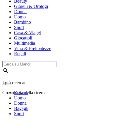
Beauty
Gioielli & Orologi
Donna
Uomo
Bambino
Sport
Casa & Viaggi
Giocattoli
Multimedia
Vino & Prelibatezze
Regali
I più ricercati
Cronologia della ricerca
Reebok
Uomo
Donna
Bagagli
Sport