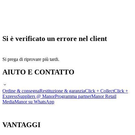
Si è verificato un errore nel client
Si prega di riprovare più tardi.
AIUTO E CONTATTO
Ordine & consegna
Restituzione & garanzia
Click + Collect
Click +
Express
Suppliers @ Manor
Programma partner
Manor Retail
Media
Manor su WhatsApp
VANTAGGI