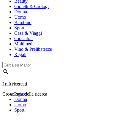
Beauty
Gioielli & Orologi
Donna
Uomo
Bambino
Sport
Casa & Viaggi
Giocattoli
Multimedia
Vino & Prelibatezze
Regali
I più ricercati
Cronologia della ricerca
Prince
Donna
Uomo
Sport