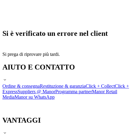
Si è verificato un errore nel client
Si prega di riprovare più tardi.
AIUTO E CONTATTO
Ordine & consegna
Restituzione & garanzia
Click + Collect
Click +
Express
Suppliers @ Manor
Programma partner
Manor Retail
Media
Manor su WhatsApp
VANTAGGI