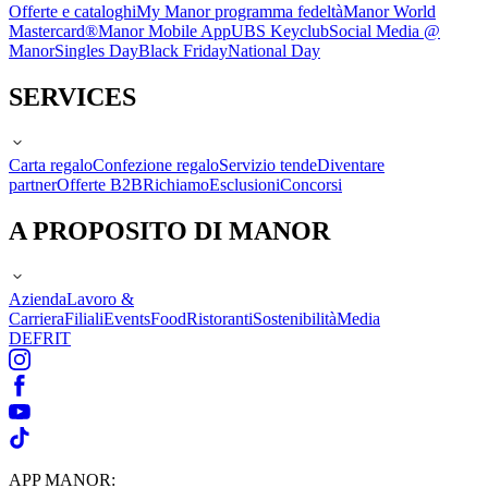
Offerte e cataloghi
My Manor programma fedeltà
Manor World
Mastercard®
Manor Mobile App
UBS Keyclub
Social Media @
Manor
Singles Day
Black Friday
National Day
SERVICES
Carta regalo
Confezione regalo
Servizio tende
Diventare
partner
Offerte B2B
Richiamo
Esclusioni
Concorsi
A PROPOSITO DI MANOR
Azienda
Lavoro &
Carriera
Filiali
Events
Food
Ristoranti
Sostenibilità
Media
DE
FR
IT
APP MANOR: