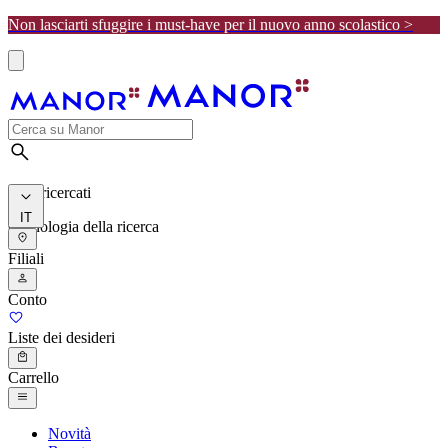
Non lasciarti sfuggire i must-have per il nuovo anno scolastico >
I più ricercati
IT
Cronologia della ricerca
Filiali
Conto
Liste dei desideri
Carrello
Novità