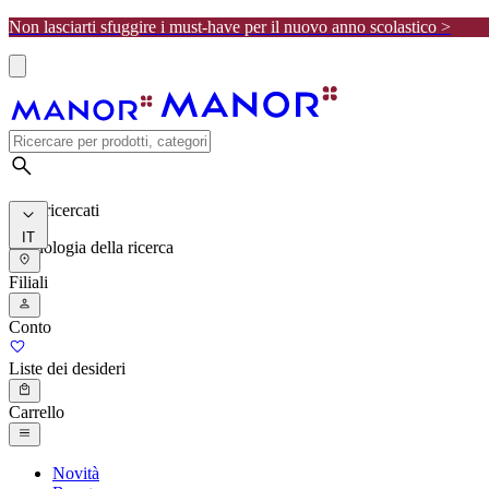
Non lasciarti sfuggire i must-have per il nuovo anno scolastico >
I più ricercati
IT
Cronologia della ricerca
Filiali
Conto
Liste dei desideri
Carrello
Novità