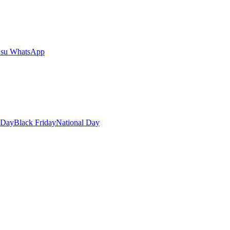
 su WhatsApp
 Day
Black Friday
National Day