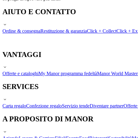
AIUTO E CONTATTO
Ordine & consegna
Restituzione & garanzia
Click + Collect
Click + Ex
VANTAGGI
Offerte e cataloghi
My Manor programma fedeltà
Manor World Maste
SERVICES
Carta regalo
Confezione regalo
Servizio tende
Diventare partner
Offert
A PROPOSITO DI MANOR