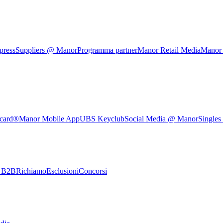
press
Suppliers @ Manor
Programma partner
Manor Retail Media
Manor
rcard®
Manor Mobile App
UBS Keyclub
Social Media @ Manor
Singles
e B2B
Richiamo
Esclusioni
Concorsi