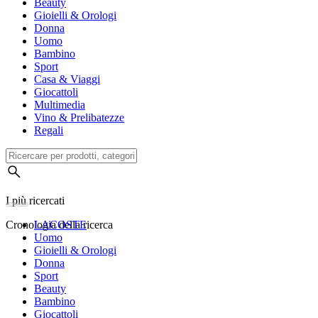
Beauty
Gioielli & Orologi
Donna
Uomo
Bambino
Sport
Casa & Viaggi
Giocattoli
Multimedia
Vino & Prelibatezze
Regali
I più ricercati
Cronologia della ricerca
LACOSTE
Uomo
Gioielli & Orologi
Donna
Sport
Beauty
Bambino
Giocattoli