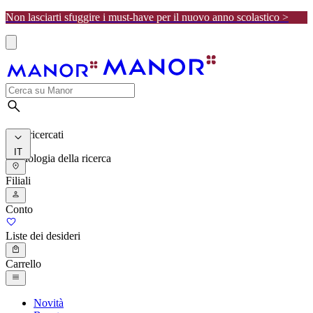
Non lasciarti sfuggire i must-have per il nuovo anno scolastico >
I più ricercati
IT
Cronologia della ricerca
Filiali
Conto
Liste dei desideri
Carrello
Novità