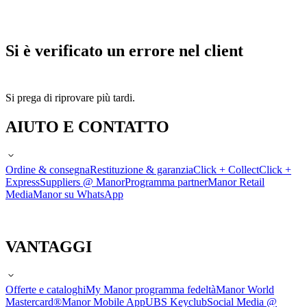
Si è verificato un errore nel client
Si prega di riprovare più tardi.
AIUTO E CONTATTO
Ordine & consegna
Restituzione & garanzia
Click + Collect
Click +
Express
Suppliers @ Manor
Programma partner
Manor Retail
Media
Manor su WhatsApp
VANTAGGI
Offerte e cataloghi
My Manor programma fedeltà
Manor World
Mastercard®
Manor Mobile App
UBS Keyclub
Social Media @