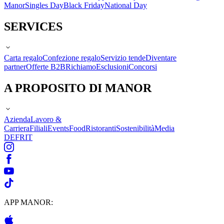
Manor
Singles Day
Black Friday
National Day
SERVICES
Carta regalo
Confezione regalo
Servizio tende
Diventare
partner
Offerte B2B
Richiamo
Esclusioni
Concorsi
A PROPOSITO DI MANOR
Azienda
Lavoro &
Carriera
Filiali
Events
Food
Ristoranti
Sostenibilità
Media
DE
FR
IT
APP MANOR: