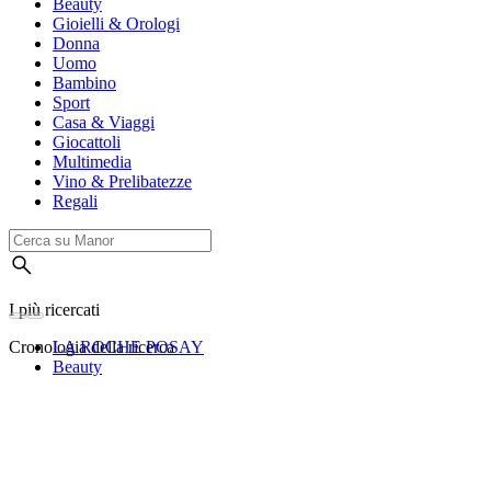
Beauty
Gioielli & Orologi
Donna
Uomo
Bambino
Sport
Casa & Viaggi
Giocattoli
Multimedia
Vino & Prelibatezze
Regali
I più ricercati
Cronologia della ricerca
LA ROCHE POSAY
Beauty