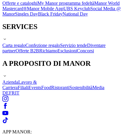
Offerte e cataloghi
My Manor programma fedeltà
Manor World
Mastercard®
Manor Mobile App
UBS Keyclub
Social Media @
Manor
Singles Day
Black Friday
National Day
SERVICES
Carta regalo
Confezione regalo
Servizio tende
Diventare
partner
Offerte B2B
Richiamo
Esclusioni
Concorsi
A PROPOSITO DI MANOR
Azienda
Lavoro &
Carriera
Filiali
Events
Food
Ristoranti
Sostenibilità
Media
DE
FR
IT
APP MANOR: