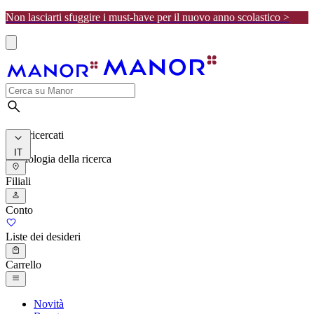
Non lasciarti sfuggire i must-have per il nuovo anno scolastico >
I più ricercati
IT
Cronologia della ricerca
Filiali
Conto
Liste dei desideri
Carrello
Novità