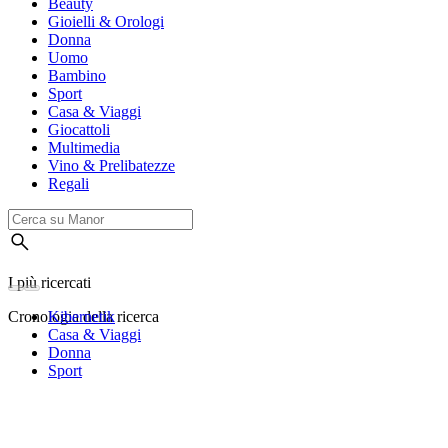
Beauty
Gioielli & Orologi
Donna
Uomo
Bambino
Sport
Casa & Viaggi
Giocattoli
Multimedia
Vino & Prelibatezze
Regali
I più ricercati
Cronologia della ricerca
Kibernetik
Casa & Viaggi
Donna
Sport