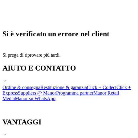
Si è verificato un errore nel client
Si prega di riprovare più tardi.
AIUTO E CONTATTO
Ordine & consegna
Restituzione & garanzia
Click + Collect
Click +
Express
Suppliers @ Manor
Programma partner
Manor Retail
Media
Manor su WhatsApp
VANTAGGI