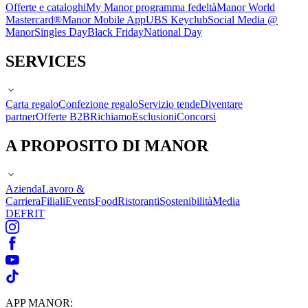
Offerte e cataloghi
My Manor programma fedeltà
Manor World
Mastercard®
Manor Mobile App
UBS Keyclub
Social Media @
Manor
Singles Day
Black Friday
National Day
SERVICES
Carta regalo
Confezione regalo
Servizio tende
Diventare
partner
Offerte B2B
Richiamo
Esclusioni
Concorsi
A PROPOSITO DI MANOR
Azienda
Lavoro &
Carriera
Filiali
Events
Food
Ristoranti
Sostenibilità
Media
DE
FR
IT
APP MANOR: