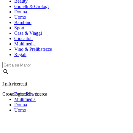
Beauty
Gioielli & Orologi
Donna
Uomo
Bambino
Sport
Casa & Viaggi
Giocattoli
Multimedia
Vino & Prelibatezze
Regali
I più ricercati
Cronologia della ricerca
Force Power
Multimedia
Donna
Uomo