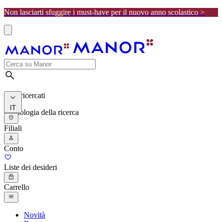
Non lasciarti sfuggire i must-have per il nuovo anno scolastico >
I più ricercati
IT
Cronologia della ricerca
Filiali
Conto
Liste dei desideri
Carrello
Novità