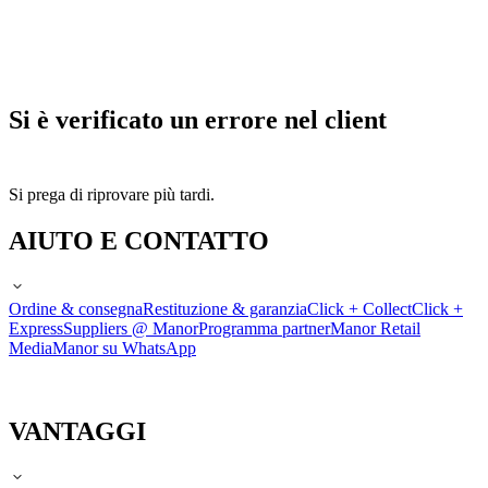
Si è verificato un errore nel client
Si prega di riprovare più tardi.
AIUTO E CONTATTO
Ordine & consegna
Restituzione & garanzia
Click + Collect
Click +
Express
Suppliers @ Manor
Programma partner
Manor Retail
Media
Manor su WhatsApp
VANTAGGI