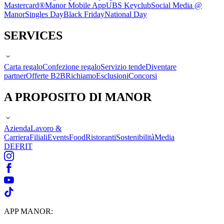
Mastercard®
Manor Mobile App
UBS Keyclub
Social Media @
Manor
Singles Day
Black Friday
National Day
SERVICES
Carta regalo
Confezione regalo
Servizio tende
Diventare
partner
Offerte B2B
Richiamo
Esclusioni
Concorsi
A PROPOSITO DI MANOR
Azienda
Lavoro &
Carriera
Filiali
Events
Food
Ristoranti
Sostenibilità
Media
DE
FR
IT
APP MANOR: