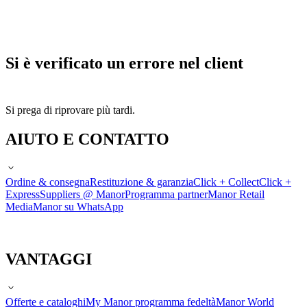
Si è verificato un errore nel client
Si prega di riprovare più tardi.
AIUTO E CONTATTO
Ordine & consegna
Restituzione & garanzia
Click + Collect
Click +
Express
Suppliers @ Manor
Programma partner
Manor Retail
Media
Manor su WhatsApp
VANTAGGI
Offerte e cataloghi
My Manor programma fedeltà
Manor World