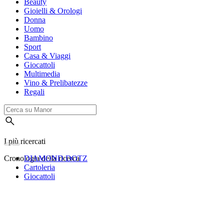
Beauty
Gioielli & Orologi
Donna
Uomo
Bambino
Sport
Casa & Viaggi
Giocattoli
Multimedia
Vino & Prelibatezze
Regali
I più ricercati
Cronologia della ricerca
DIAMOND DOTZ
Cartoleria
Giocattoli