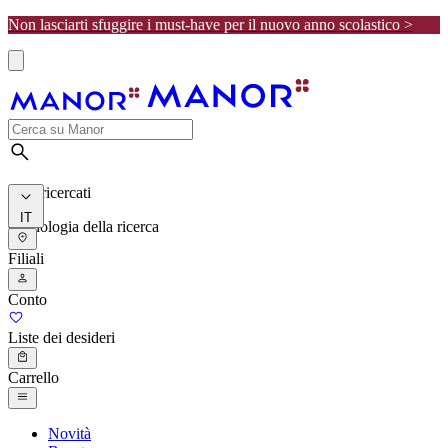
Non lasciarti sfuggire i must-have per il nuovo anno scolastico >
I più ricercati
IT
Cronologia della ricerca
Filiali
Conto
Liste dei desideri
Carrello
Novità