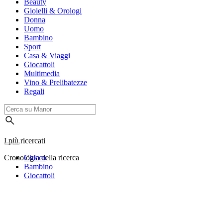
Beauty
Gioielli & Orologi
Donna
Uomo
Bambino
Sport
Casa & Viaggi
Giocattoli
Multimedia
Vino & Prelibatezze
Regali
I più ricercati
Cronologia della ricerca
Chicco
Bambino
Giocattoli