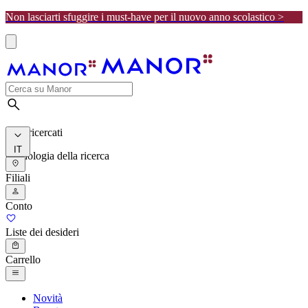
Non lasciarti sfuggire i must-have per il nuovo anno scolastico >
I più ricercati
IT
Cronologia della ricerca
Filiali
Conto
Liste dei desideri
Carrello
Novità