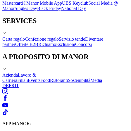
Mastercard®
Manor Mobile App
UBS Keyclub
Social Media @
Manor
Singles Day
Black Friday
National Day
SERVICES
Carta regalo
Confezione regalo
Servizio tende
Diventare
partner
Offerte B2B
Richiamo
Esclusioni
Concorsi
A PROPOSITO DI MANOR
Azienda
Lavoro &
Carriera
Filiali
Events
Food
Ristoranti
Sostenibilità
Media
DE
FR
IT
APP MANOR: