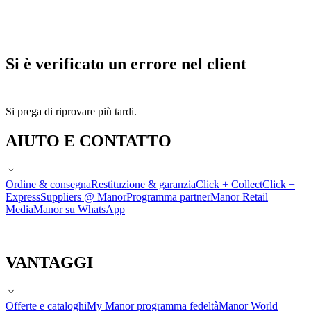
Si è verificato un errore nel client
Si prega di riprovare più tardi.
AIUTO E CONTATTO
Ordine & consegna
Restituzione & garanzia
Click + Collect
Click +
Express
Suppliers @ Manor
Programma partner
Manor Retail
Media
Manor su WhatsApp
VANTAGGI
Offerte e cataloghi
My Manor programma fedeltà
Manor World