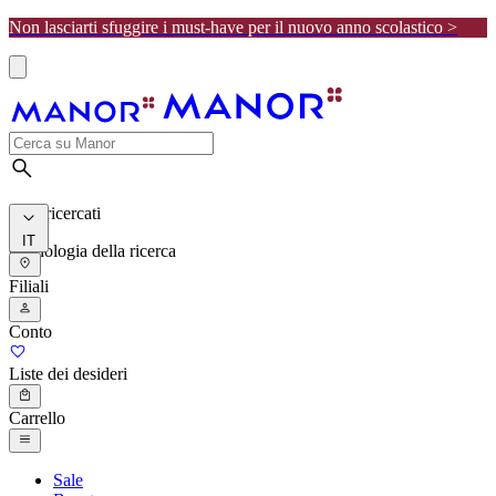
Non lasciarti sfuggire i must-have per il nuovo anno scolastico >
I più ricercati
IT
Cronologia della ricerca
Filiali
Conto
Liste dei desideri
Carrello
Sale