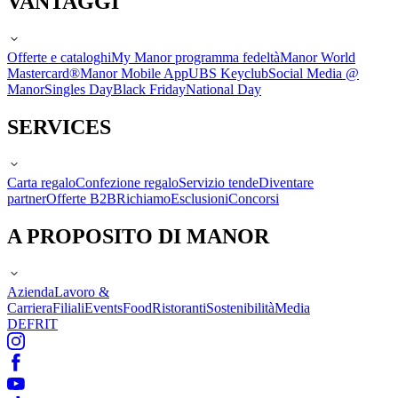
VANTAGGI
Offerte e cataloghi
My Manor programma fedeltà
Manor World
Mastercard®
Manor Mobile App
UBS Keyclub
Social Media @
Manor
Singles Day
Black Friday
National Day
SERVICES
Carta regalo
Confezione regalo
Servizio tende
Diventare
partner
Offerte B2B
Richiamo
Esclusioni
Concorsi
A PROPOSITO DI MANOR
Azienda
Lavoro &
Carriera
Filiali
Events
Food
Ristoranti
Sostenibilità
Media
DE
FR
IT