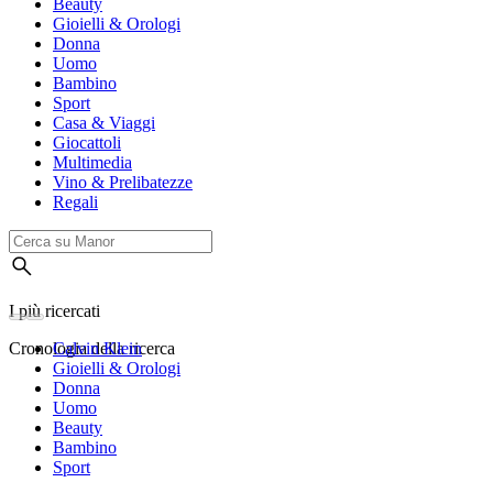
Beauty
Gioielli & Orologi
Donna
Uomo
Bambino
Sport
Casa & Viaggi
Giocattoli
Multimedia
Vino & Prelibatezze
Regali
I più ricercati
Cronologia della ricerca
Calvin Klein
Gioielli & Orologi
Donna
Uomo
Beauty
Bambino
Sport