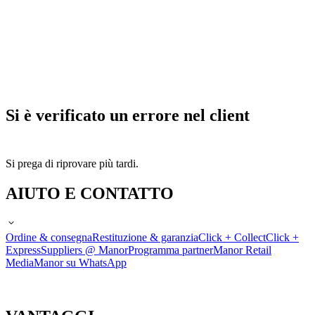
Si è verificato un errore nel client
Si prega di riprovare più tardi.
AIUTO E CONTATTO
Ordine & consegna
Restituzione & garanzia
Click + Collect
Click +
Express
Suppliers @ Manor
Programma partner
Manor Retail
Media
Manor su WhatsApp