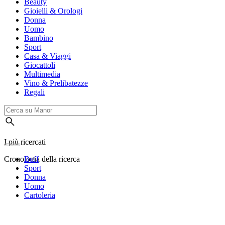
Beauty
Gioielli & Orologi
Donna
Uomo
Bambino
Sport
Casa & Viaggi
Giocattoli
Multimedia
Vino & Prelibatezze
Regali
I più ricercati
Cronologia della ricerca
Buff
Sport
Donna
Uomo
Cartoleria