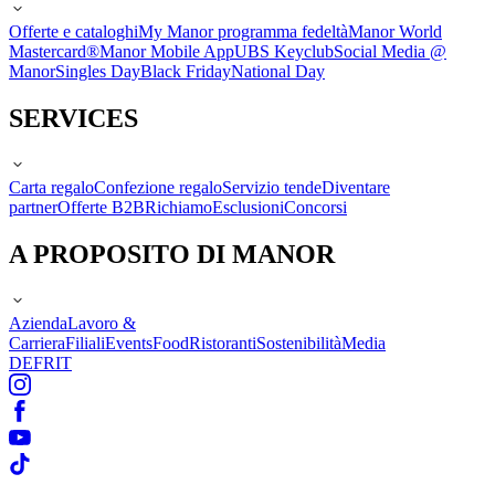
Offerte e cataloghi
My Manor programma fedeltà
Manor World
Mastercard®
Manor Mobile App
UBS Keyclub
Social Media @
Manor
Singles Day
Black Friday
National Day
SERVICES
Carta regalo
Confezione regalo
Servizio tende
Diventare
partner
Offerte B2B
Richiamo
Esclusioni
Concorsi
A PROPOSITO DI MANOR
Azienda
Lavoro &
Carriera
Filiali
Events
Food
Ristoranti
Sostenibilità
Media
DE
FR
IT