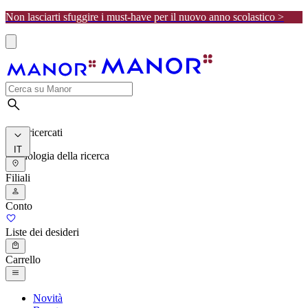
Non lasciarti sfuggire i must-have per il nuovo anno scolastico >
I più ricercati
IT
Cronologia della ricerca
Filiali
Conto
Liste dei desideri
Carrello
Novità