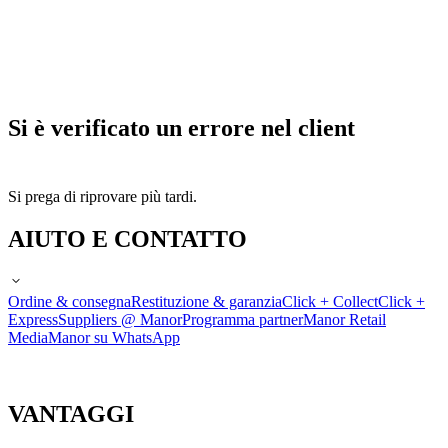
Si è verificato un errore nel client
Si prega di riprovare più tardi.
AIUTO E CONTATTO
Ordine & consegna
Restituzione & garanzia
Click + Collect
Click +
Express
Suppliers @ Manor
Programma partner
Manor Retail
Media
Manor su WhatsApp
VANTAGGI