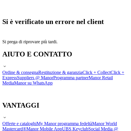
Si è verificato un errore nel client
Si prega di riprovare più tardi.
AIUTO E CONTATTO
Ordine & consegna
Restituzione & garanzia
Click + Collect
Click +
Express
Suppliers @ Manor
Programma partner
Manor Retail
Media
Manor su WhatsApp
VANTAGGI
Offerte e cataloghi
My Manor programma fedeltà
Manor World
Mastercard®
Manor Mobile App
UBS Keyclub
Social Media @