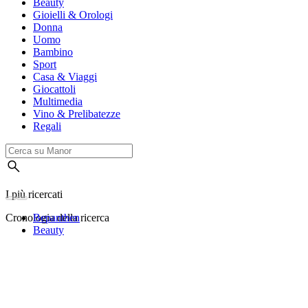
Beauty
Gioielli & Orologi
Donna
Uomo
Bambino
Sport
Casa & Viaggi
Giocattoli
Multimedia
Vino & Prelibatezze
Regali
I più ricercati
Cronologia della ricerca
Bepanthen
Beauty