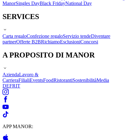
Manor
Singles Day
Black Friday
National Day
SERVICES
Carta regalo
Confezione regalo
Servizio tende
Diventare
partner
Offerte B2B
Richiamo
Esclusioni
Concorsi
A PROPOSITO DI MANOR
Azienda
Lavoro &
Carriera
Filiali
Events
Food
Ristoranti
Sostenibilità
Media
DE
FR
IT
APP MANOR: