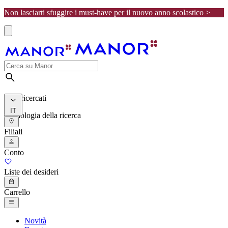
Non lasciarti sfuggire i must-have per il nuovo anno scolastico >
I più ricercati
IT
Cronologia della ricerca
Filiali
Conto
Liste dei desideri
Carrello
Novità