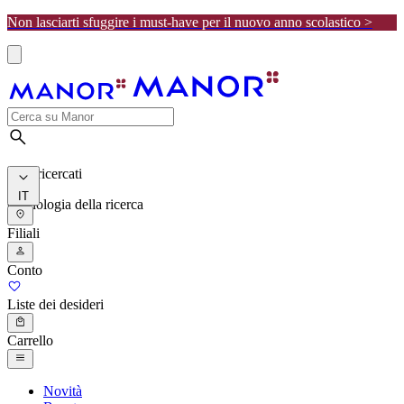
Non lasciarti sfuggire i must-have per il nuovo anno scolastico >
I più ricercati
IT
Cronologia della ricerca
Filiali
Conto
Liste dei desideri
Carrello
Novità