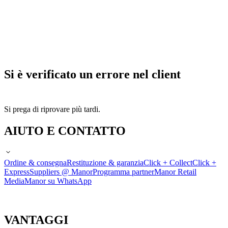
Si è verificato un errore nel client
Si prega di riprovare più tardi.
AIUTO E CONTATTO
Ordine & consegna
Restituzione & garanzia
Click + Collect
Click +
Express
Suppliers @ Manor
Programma partner
Manor Retail
Media
Manor su WhatsApp
VANTAGGI