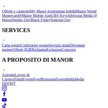
Offerte e cataloghi
My Manor programma fedeltà
Manor World
Mastercard®
Manor Mobile App
UBS Keyclub
Social Media @
Manor
Singles Day
Black Friday
National Day
SERVICES
Carta regalo
Confezione regalo
Servizio tende
Diventare
partner
Offerte B2B
Richiamo
Esclusioni
Concorsi
A PROPOSITO DI MANOR
Azienda
Lavoro &
Carriera
Filiali
Events
Food
Ristoranti
Sostenibilità
Media
DE
FR
IT