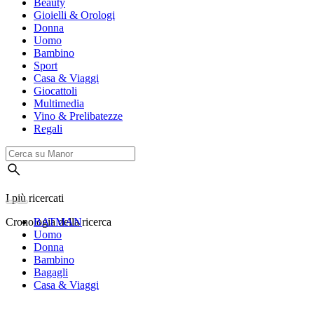
Beauty
Gioielli & Orologi
Donna
Uomo
Bambino
Sport
Casa & Viaggi
Giocattoli
Multimedia
Vino & Prelibatezze
Regali
I più ricercati
Cronologia della ricerca
BATMAN
Uomo
Donna
Bambino
Bagagli
Casa & Viaggi