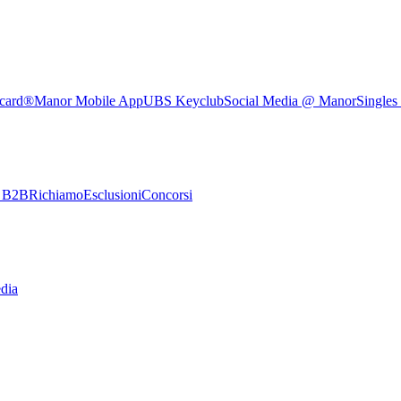
rcard®
Manor Mobile App
UBS Keyclub
Social Media @ Manor
Singles
e B2B
Richiamo
Esclusioni
Concorsi
dia