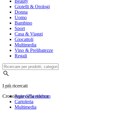
Beauty
Gioielli & Orologi
Donna
Uomo
Bambino
Sport
Casa & Viaggi
Giocattoli
Multimedia
Vino & Prelibatezze
Regali
I più ricercati
Cronologia della ricerca
Avery-Zweckform
Cartoleria
Multimedia