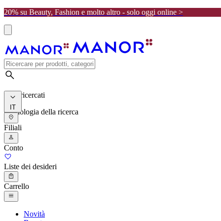
20% su Beauty, Fashion e molto altro - solo oggi online >
I più ricercati
IT
Cronologia della ricerca
Filiali
Conto
Liste dei desideri
Carrello
Novità