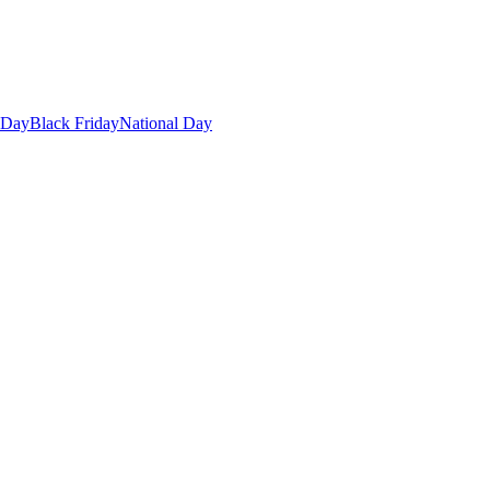
 Day
Black Friday
National Day