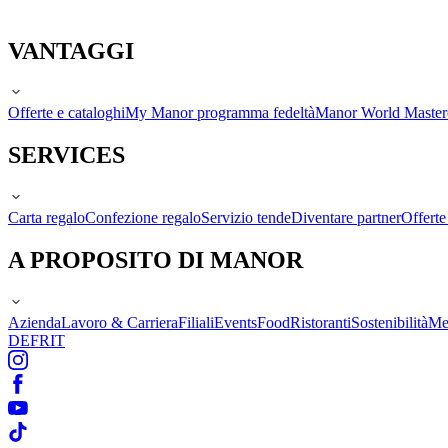
VANTAGGI
Offerte e cataloghi
My Manor programma fedeltà
Manor World Maste
SERVICES
Carta regalo
Confezione regalo
Servizio tende
Diventare partner
Offert
A PROPOSITO DI MANOR
Azienda
Lavoro & Carriera
Filiali
Events
Food
Ristoranti
Sostenibilità
Me
DE
FR
IT