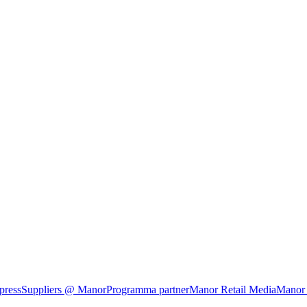
press
Suppliers @ Manor
Programma partner
Manor Retail Media
Manor