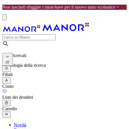
Non lasciarti sfuggire i must-have per il nuovo anno scolastico >
I più ricercati
IT
Cronologia della ricerca
Filiali
Conto
Liste dei desideri
Carrello
Novità