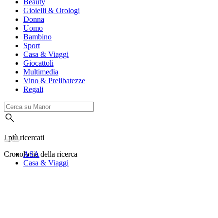
Beauty
Gioielli & Orologi
Donna
Uomo
Bambino
Sport
Casa & Viaggi
Giocattoli
Multimedia
Vino & Prelibatezze
Regali
I più ricercati
Cronologia della ricerca
ASA
Casa & Viaggi