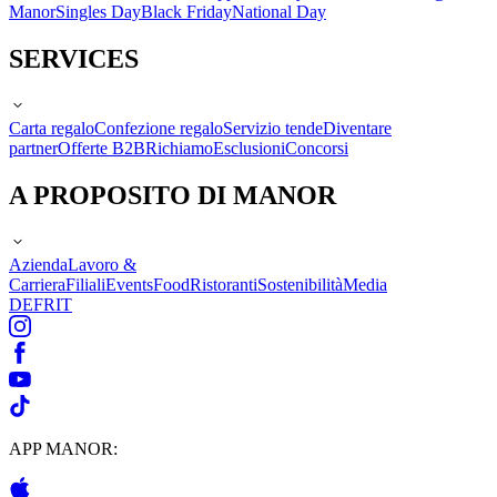
Manor
Singles Day
Black Friday
National Day
SERVICES
Carta regalo
Confezione regalo
Servizio tende
Diventare
partner
Offerte B2B
Richiamo
Esclusioni
Concorsi
A PROPOSITO DI MANOR
Azienda
Lavoro &
Carriera
Filiali
Events
Food
Ristoranti
Sostenibilità
Media
DE
FR
IT
APP MANOR: