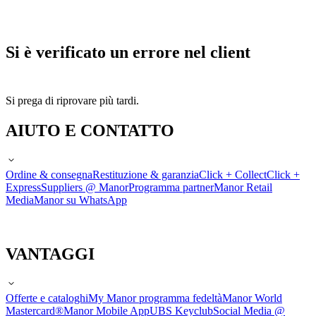
Si è verificato un errore nel client
Si prega di riprovare più tardi.
AIUTO E CONTATTO
Ordine & consegna
Restituzione & garanzia
Click + Collect
Click +
Express
Suppliers @ Manor
Programma partner
Manor Retail
Media
Manor su WhatsApp
VANTAGGI
Offerte e cataloghi
My Manor programma fedeltà
Manor World
Mastercard®
Manor Mobile App
UBS Keyclub
Social Media @