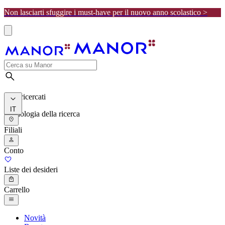
Non lasciarti sfuggire i must-have per il nuovo anno scolastico >
I più ricercati
IT
Cronologia della ricerca
Filiali
Conto
Liste dei desideri
Carrello
Novità