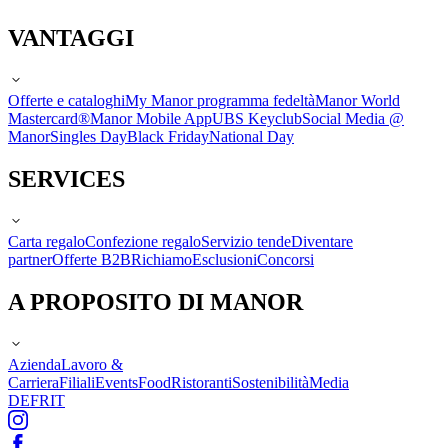
VANTAGGI
Offerte e cataloghi
My Manor programma fedeltà
Manor World
Mastercard®
Manor Mobile App
UBS Keyclub
Social Media @
Manor
Singles Day
Black Friday
National Day
SERVICES
Carta regalo
Confezione regalo
Servizio tende
Diventare
partner
Offerte B2B
Richiamo
Esclusioni
Concorsi
A PROPOSITO DI MANOR
Azienda
Lavoro &
Carriera
Filiali
Events
Food
Ristoranti
Sostenibilità
Media
DE
FR
IT