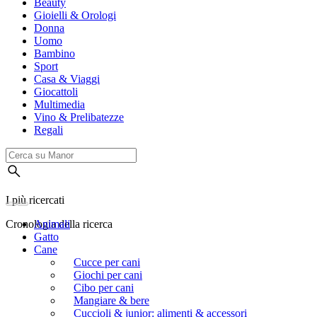
Beauty
Gioielli & Orologi
Donna
Uomo
Bambino
Sport
Casa & Viaggi
Giocattoli
Multimedia
Vino & Prelibatezze
Regali
I più ricercati
Cronologia della ricerca
Animali
Gatto
Cane
Cucce per cani
Giochi per cani
Cibo per cani
Mangiare & bere
Cuccioli & junior: alimenti & accessori