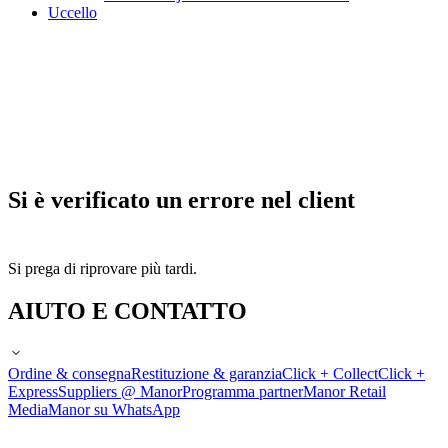
Uccello
Si è verificato un errore nel client
Si prega di riprovare più tardi.
AIUTO E CONTATTO
Ordine & consegna
Restituzione & garanzia
Click + Collect
Click +
Express
Suppliers @ Manor
Programma partner
Manor Retail
Media
Manor su WhatsApp