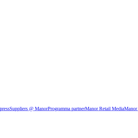
press
Suppliers @ Manor
Programma partner
Manor Retail Media
Manor