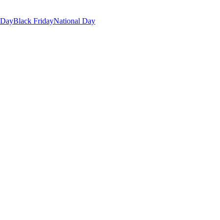
 Day
Black Friday
National Day