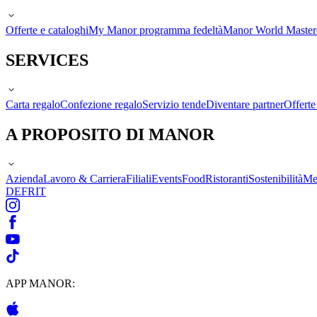
Offerte e cataloghi
My Manor programma fedeltà
Manor World Maste
SERVICES
Carta regalo
Confezione regalo
Servizio tende
Diventare partner
Offert
A PROPOSITO DI MANOR
Azienda
Lavoro & Carriera
Filiali
Events
Food
Ristoranti
Sostenibilità
Me
DE
FR
IT
APP MANOR: