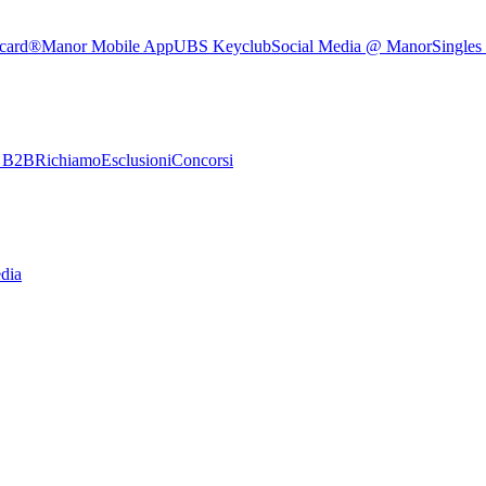
rcard®
Manor Mobile App
UBS Keyclub
Social Media @ Manor
Singles
e B2B
Richiamo
Esclusioni
Concorsi
dia