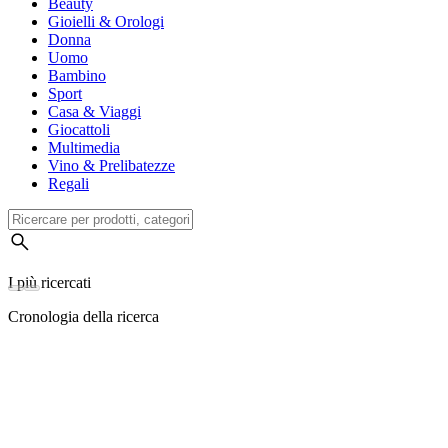
Beauty
Gioielli & Orologi
Donna
Uomo
Bambino
Sport
Casa & Viaggi
Giocattoli
Multimedia
Vino & Prelibatezze
Regali
I più ricercati
Cronologia della ricerca