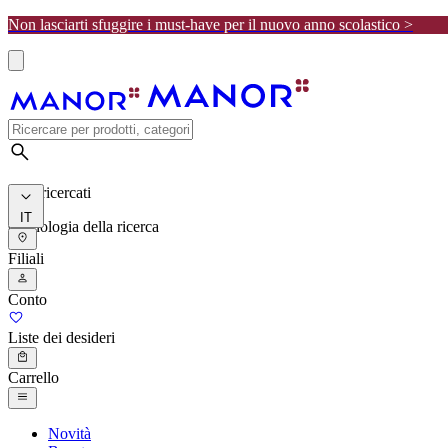
Non lasciarti sfuggire i must-have per il nuovo anno scolastico >
I più ricercati
IT
Cronologia della ricerca
Filiali
Conto
Liste dei desideri
Carrello
Novità