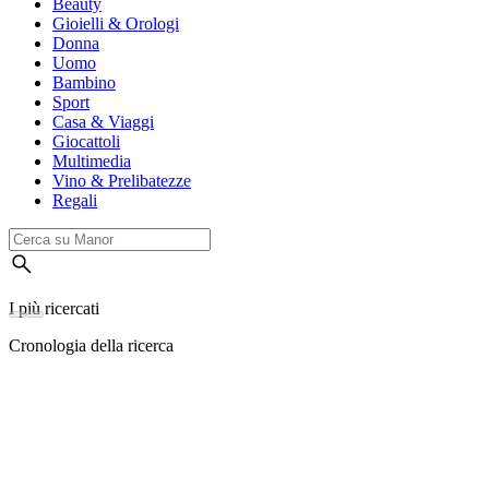
Beauty
Gioielli & Orologi
Donna
Uomo
Bambino
Sport
Casa & Viaggi
Giocattoli
Multimedia
Vino & Prelibatezze
Regali
I più ricercati
Cronologia della ricerca