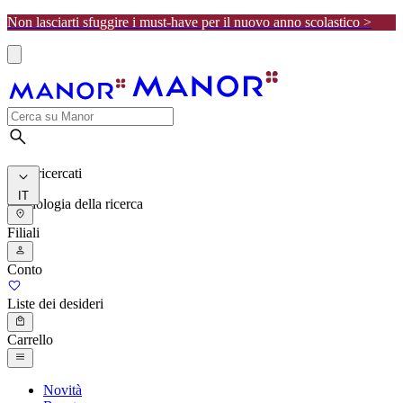
Non lasciarti sfuggire i must-have per il nuovo anno scolastico >
I più ricercati
IT
Cronologia della ricerca
Filiali
Conto
Liste dei desideri
Carrello
Novità