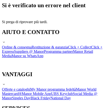
Si è verificato un errore nel client
Si prega di riprovare più tardi.
AIUTO E CONTATTO
Ordine & consegna
Restituzione & garanzia
Click + Collect
Click +
Express
Suppliers @ Manor
Programma partner
Manor Retail
Media
Manor su WhatsApp
VANTAGGI
Offerte e cataloghi
My Manor programma fedeltà
Manor World
Mastercard®
Manor Mobile App
UBS Keyclub
Social Media @
Manor
Singles Day
Black Friday
National Day