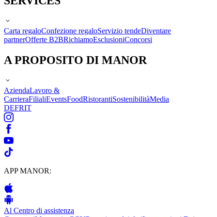
SERVICES
Carta regalo
Confezione regalo
Servizio tende
Diventare
partner
Offerte B2B
Richiamo
Esclusioni
Concorsi
A PROPOSITO DI MANOR
Azienda
Lavoro &
Carriera
Filiali
Events
Food
Ristoranti
Sostenibilità
Media
DE
FR
IT
APP MANOR:
Al Centro di assistenza