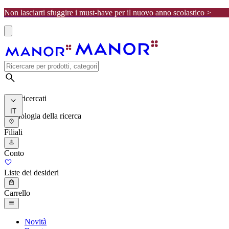
Non lasciarti sfuggire i must-have per il nuovo anno scolastico >
I più ricercati
IT
Cronologia della ricerca
Filiali
Conto
Liste dei desideri
Carrello
Novità