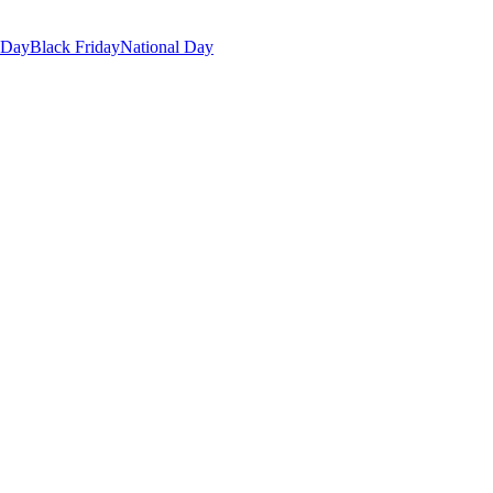
 Day
Black Friday
National Day