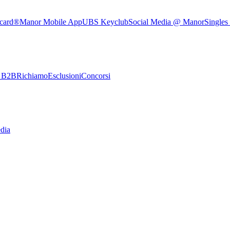
rcard®
Manor Mobile App
UBS Keyclub
Social Media @ Manor
Singles
e B2B
Richiamo
Esclusioni
Concorsi
dia