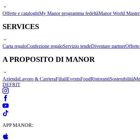
Offerte e cataloghi
My Manor programma fedeltà
Manor World Maste
SERVICES
Carta regalo
Confezione regalo
Servizio tende
Diventare partner
Offert
A PROPOSITO DI MANOR
Azienda
Lavoro & Carriera
Filiali
Events
Food
Ristoranti
Sostenibilità
Me
DE
FR
IT
APP MANOR: