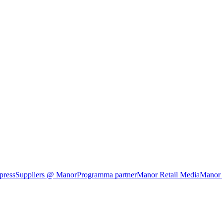
press
Suppliers @ Manor
Programma partner
Manor Retail Media
Manor