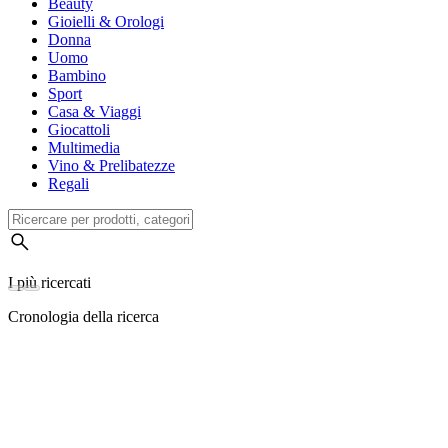
Beauty
Gioielli & Orologi
Donna
Uomo
Bambino
Sport
Casa & Viaggi
Giocattoli
Multimedia
Vino & Prelibatezze
Regali
I più ricercati
Cronologia della ricerca