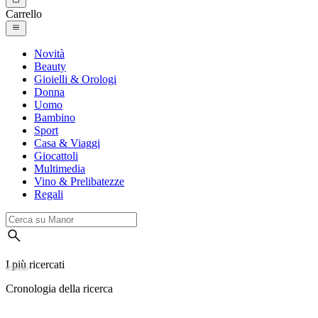
Carrello
Novità
Beauty
Gioielli & Orologi
Donna
Uomo
Bambino
Sport
Casa & Viaggi
Giocattoli
Multimedia
Vino & Prelibatezze
Regali
I più ricercati
Cronologia della ricerca