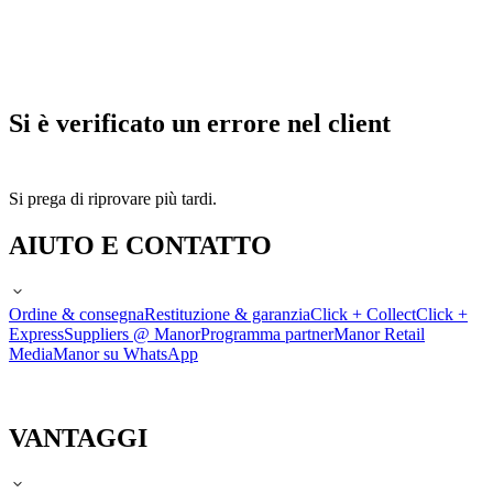
Si è verificato un errore nel client
Si prega di riprovare più tardi.
AIUTO E CONTATTO
Ordine & consegna
Restituzione & garanzia
Click + Collect
Click +
Express
Suppliers @ Manor
Programma partner
Manor Retail
Media
Manor su WhatsApp
VANTAGGI