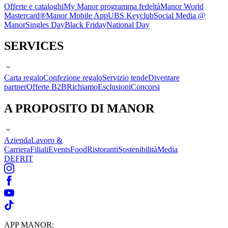
Offerte e cataloghi
My Manor programma fedeltà
Manor World
Mastercard®
Manor Mobile App
UBS Keyclub
Social Media @
Manor
Singles Day
Black Friday
National Day
SERVICES
Carta regalo
Confezione regalo
Servizio tende
Diventare
partner
Offerte B2B
Richiamo
Esclusioni
Concorsi
A PROPOSITO DI MANOR
Azienda
Lavoro &
Carriera
Filiali
Events
Food
Ristoranti
Sostenibilità
Media
DE
FR
IT
APP MANOR: