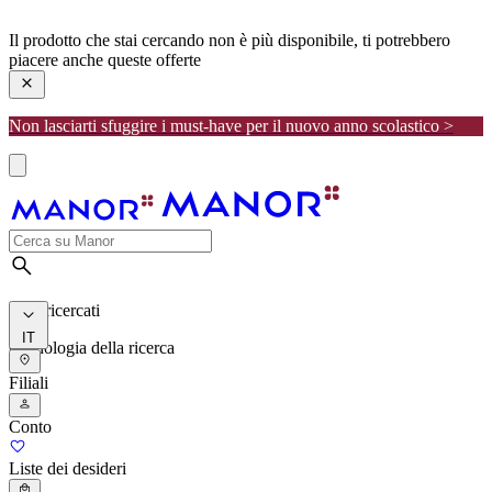
manor
Il prodotto che stai cercando non è più disponibile, ti potrebbero
piacere anche queste offerte
Non lasciarti sfuggire i must-have per il nuovo anno scolastico >
I più ricercati
IT
Cronologia della ricerca
Filiali
Conto
Liste dei desideri