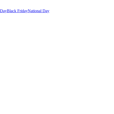
 Day
Black Friday
National Day