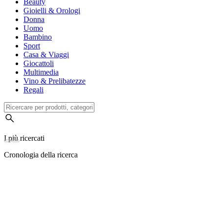
Beauty
Gioielli & Orologi
Donna
Uomo
Bambino
Sport
Casa & Viaggi
Giocattoli
Multimedia
Vino & Prelibatezze
Regali
I più ricercati
Cronologia della ricerca