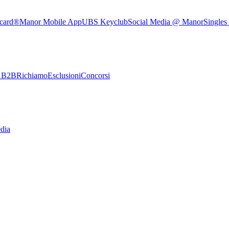
rcard®
Manor Mobile App
UBS Keyclub
Social Media @ Manor
Singles
e B2B
Richiamo
Esclusioni
Concorsi
dia