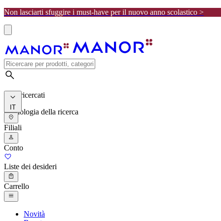
Non lasciarti sfuggire i must-have per il nuovo anno scolastico >
I più ricercati
IT
Cronologia della ricerca
Filiali
Conto
Liste dei desideri
Carrello
Novità