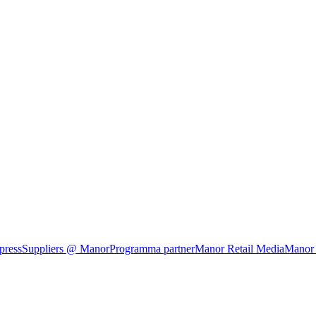
press
Suppliers @ Manor
Programma partner
Manor Retail Media
Manor