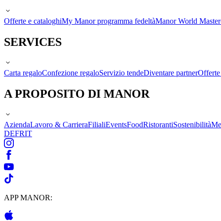
Offerte e cataloghi
My Manor programma fedeltà
Manor World Maste
SERVICES
Carta regalo
Confezione regalo
Servizio tende
Diventare partner
Offert
A PROPOSITO DI MANOR
Azienda
Lavoro & Carriera
Filiali
Events
Food
Ristoranti
Sostenibilità
Me
DE
FR
IT
APP MANOR: